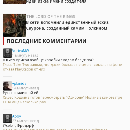
идеи из-за имени создателя
THE LORD OF THE RINGS
В сети вспомнили единственный эскиз
Саурона, созданный самим Толкином
ПОСЛЕДНИЕ КОММЕНТАРИИ
VortexMW
1 минуту назад
А в чем прикол вообще коробки с кодом без диска?...
Глава Take-Two заявил, что диски больше не имеют смысла на фоне
отказа PlayStation от них
vplanida
14 минут назад
Рука на талии, ой ей
Хидео Кодзима готов пересмотреть "Одиссею" Нолана в кинотеатре
США еще несколько раз
Abby
27 минут назад
@celeir, Фродорф