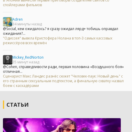
В Японии вынесли первые приговоры создателям сайтов со
спойлерами фильмов
Adren
34 минуты назад
@Social, кем ожидалось? я сразу ожидал лярд+ тобишь оправдал
ожидания?...
"Одиссея" вывела Кристофера Нолана в топ-3 самых кассовых
режиссёров всех времён
Mickey_RedNorton
35 минут назад
@Cohen, справедливости ради, первая половина «Воздушного боя»
отличная...
Сценарист Макс Ландис разнёс сюжет "Человек-паук: Новый день" с
его странным сексуальным подтекстом, а финальную схватку назвал
боем с каскадёрами
СТАТЬИ