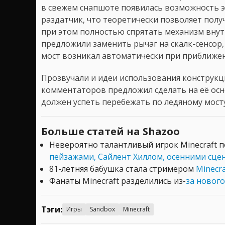
в свежем снапшоте появилась возможность э
раздатчик, что теоретически позволяет пол
при этом полностью спрятать механизм внут
предложили заменить рычаг на скалк-сенсор,
мост возникал автоматически при приближен
Прозвучали и идеи использования конструкци
комментаторов предложил сделать на её осн
должен успеть перебежать по ледяному мосту 
Больше статей на Shazoo
Невероятно талантливый игрок Minecraft 
пейзажами, Сайлент Хиллом, осенними сц
81-летняя бабушка стала стримером
Minecr
Фанаты Minecraft разделились из-
за новог
Тэги:
Игры
Sandbox
Minecraft