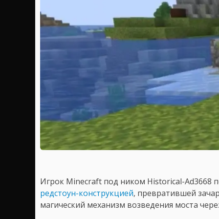
Игрок Minecraft под ником Historical-Ad3668 
редстоун-конструкцией
, превратившей зачар
магический механизм возведения моста чере