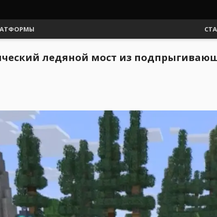
АТФОРМЫ
СТ
тический ледяной мост из подпрыгиваю