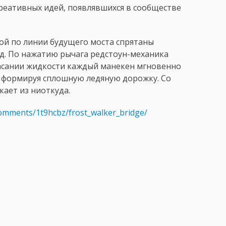
реативных идей, появлявшихся в сообществе
ой по линии будущего моста спрятаны
д. По нажатию рычага редстоун-механика
касании жидкости каждый манекен мгновенно
, формируя сплошную ледяную дорожку. Со
кает из ниоткуда.
comments/1t9hcbz/frost_walker_bridge/