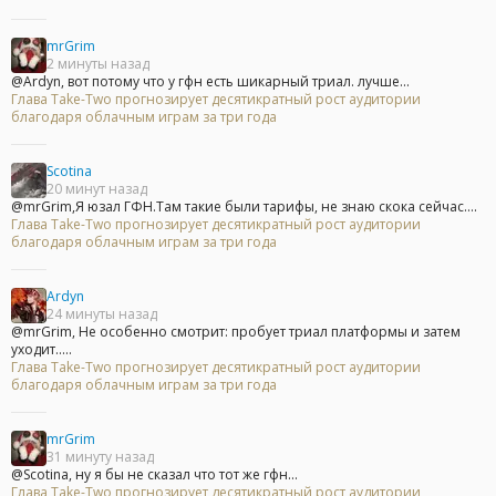
mrGrim
2 минуты назад
@Ardyn, вот потому что у гфн есть шикарный триал. лучше...
Глава Take-Two прогнозирует десятикратный рост аудитории
благодаря облачным играм за три года
Scotina
20 минут назад
@mrGrim,Я юзал ГФН.Там такие были тарифы, не знаю скока сейчас....
Глава Take-Two прогнозирует десятикратный рост аудитории
благодаря облачным играм за три года
Ardyn
24 минуты назад
@mrGrim, Не особенно смотрит: пробует триал платформы и затем
уходит.....
Глава Take-Two прогнозирует десятикратный рост аудитории
благодаря облачным играм за три года
mrGrim
31 минуту назад
@Scotina, ну я бы не сказал что тот же гфн...
Глава Take-Two прогнозирует десятикратный рост аудитории