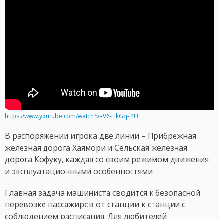
https://www.youtube.com/watch?v=V6-HkGq-l4U
В распоряжении игрока две линии – Прибрежная
железная дорога Хаямори и Сельская железная
дорога Кофуку, каждая со своим режимом движения
и эксплуатационными особенностями.
Главная задача машиниста сводится к безопасной
перевозке пассажиров от станции к станции с
соблюдением расписания. Для любителей