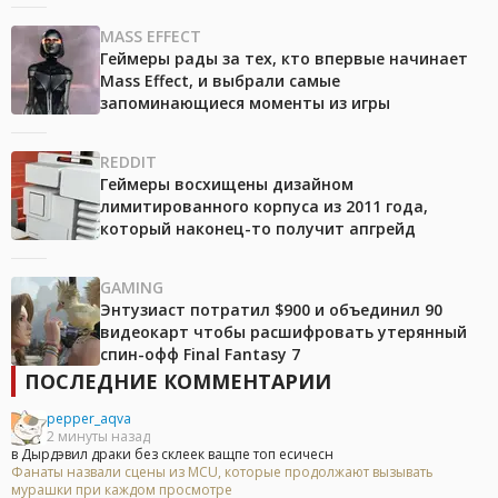
MASS EFFECT
Геймеры рады за тех, кто впервые начинает
Mass Effect, и выбрали самые
запоминающиеся моменты из игры
REDDIT
Геймеры восхищены дизайном
лимитированного корпуса из 2011 года,
который наконец-то получит апгрейд
GAMING
Энтузиаст потратил $900 и объединил 90
видеокарт чтобы расшифровать утерянный
спин-офф Final Fantasy 7
ПОСЛЕДНИЕ КОММЕНТАРИИ
pepper_aqva
2 минуты назад
в Дырдэвил драки без склеек ващпе топ есичесн
Фанаты назвали сцены из MCU, которые продолжают вызывать
мурашки при каждом просмотре