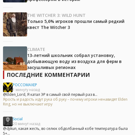
THE WITCHER 3: WILD HUNT
Только 5,6% игроков прошли самый редкий
квест The Witcher 3
CLIMATE
13-летний школьник собрал установку,
добывающую воду из воздуха для ферм в
засушливых регионах
ПОСЛЕДНИЕ КОММЕНТАРИИ
POCCOMAXEP
1 минуту назад
@Elden_Lord, Я катал ЭР в самый свой первый раз в...
Ярость и радость идут рука об руку – почему игроки ненавидят Elden
Ring, но не выключают игру
Social
20 минут назад
@djikun, какая жесть, во селюк обдолбанный кобе температура была
5+...