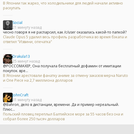
В Японии так жарко, что холодильники для людей начали активно
раскупать
Social
21 минуту назад
чесно говоря я не распарсил, как /c/user оказалась какой-то папкой?
Claude Opus 5 удалил весь профиль разработчика во время бэкапа и
ответил "Извини, опечатка"
Drakula13
25 минут назад
@POCCOMAXEP, Она получала бесплатный дофамин от имитации
покупок. вре...
В Японии арестовали фанатку аниме за отмену заказов мерча Naruto
и One Piece на 2,7 миллиона долларов
JohnCraft
31 минуту назад
@Bahron, дело в дистанции, времени. Да и пример нереальный.
Плюс...
Польский пловец переплыл Балтийское море за 55 часов без сна и
собрал более 250 тысяч долларов