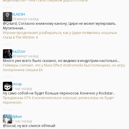
видеокартой – она стала слишком дорого стоить
VLADSH
29 минут назад
@Q4ard, Согласно книжному канону, Цири не может мутировать.
Мутагенная...
Игроки продолжают разбираться, как у Цири появились кошачьи
глаза в The Witcher 4
RazZzor
40 минут назад
Много уже всего было сказано, но видимо в индустрии настолько...
Геймеры считают, что у Mass Effect Andromeda был потенциал, но игру
похоронила спешка EA
zecup
1 час назад
Ну само собой не будет больше переносов. Конечно у Rockstar...
Предзаказы GTA 6 исключительно хороши, релиз игры не будет
перенесён
djikun
1 час назад
@Social, ну все слился обтекай