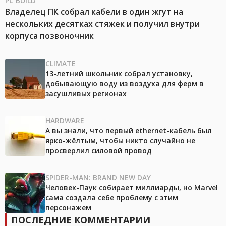
PC BUILD
Владелец ПК собрал кабели в один жгут на
нескольких десятках стяжек и получил внутри
корпуса позвоночник
CLIMATE
13-летний школьник собрал установку,
добывающую воду из воздуха для ферм в
засушливых регионах
HARDWARE
А вы знали, что первый ethernet-кабель был
ярко-жёлтым, чтобы никто случайно не
просверлил силовой провод
SPIDER-MAN: BRAND NEW DAY
Человек-Паук собирает миллиарды, но Marvel
сама создала себе проблему с этим
персонажем
ПОСЛЕДНИЕ КОММЕНТАРИИ