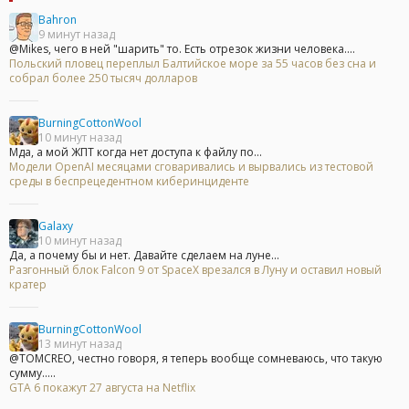
Bahron
9 минут назад
@Mikes, чего в ней "шарить" то. Есть отрезок жизни человека....
Польский пловец переплыл Балтийское море за 55 часов без сна и
собрал более 250 тысяч долларов
BurningCottonWool
10 минут назад
Мда, а мой ЖПТ когда нет доступа к файлу по...
Модели OpenAI месяцами сговаривались и вырвались из тестовой
среды в беспрецедентном киберинциденте
Galaxy
10 минут назад
Да, а почему бы и нет. Давайте сделаем на луне...
Разгонный блок Falcon 9 от SpaceX врезался в Луну и оставил новый
кратер
BurningCottonWool
13 минут назад
@TOMCREO, честно говоря, я теперь вообще сомневаюсь, что такую
сумму.....
GTA 6 покажут 27 августа на Netflix