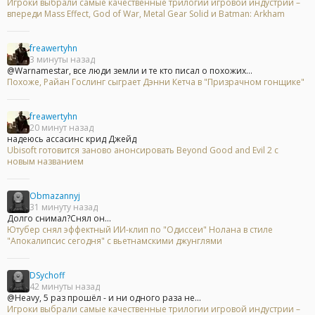
Игроки выбрали самые качественные трилогии игровой индустрии –
впереди Mass Effect, God of War, Metal Gear Solid и Batman: Arkham
freawertyhn
3 минуты назад
@Warnamestar, все люди земли и те кто писал о похожих...
Похоже, Райан Гослинг сыграет Дэнни Кетча в "Призрачном гонщике"
freawertyhn
20 минут назад
надеюсь ассасинс крид Джейд
Ubisoft готовится заново анонсировать Beyond Good and Evil 2 с
новым названием
Obmazannyj
31 минуту назад
Долго снимал?Снял он...
Ютубер снял эффектный ИИ-клип по "Одиссеи" Нолана в стиле
"Апокалипсис сегодня" с вьетнамскими джунглями
DSychoff
42 минуты назад
@Heavy, 5 раз прошёл - и ни одного раза не...
Игроки выбрали самые качественные трилогии игровой индустрии –