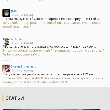
graa
12 минут назад
Вся эта движуха как будто договорняк с Рокстар приуроченный к...
Sony якобы предупредит игроков об отказе от дисков PS5 на новых
коробках консолей
Sanchez
13 минут назад
@Fortuna, очень много видел этих корпусов, ни разу не видел...
Энтузиаст собрал современный ПК в олдскульном корпусе с кнопкой
Turbo и цифровым табло
GloriusEnthusiasto
15 минут назад
"Энтузиасты" не учли всех параметров, которые есть в ТТХ зая...
Эксперты Warhammer 40,000 посчитали, сколько имперских титанов
нужно, чтобы завалить Жнеца из Mass Effect
СТАТЬИ