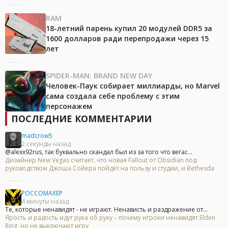
RAM
18-летний парень купил 20 модулей DDR5 за
1600 долларов ради перепродажи через 15
лет
SPIDER-MAN: BRAND NEW DAY
Человек-Паук собирает миллиарды, но Marvel
сама создала себе проблему с этим
персонажем
ПОСЛЕДНИЕ КОММЕНТАРИИ
madcrow5
2 секунды назад
@alexx92rus, так буквально скандал был из за того что вегас...
Дизайнер New Vegas считает, что новая Fallout от Obsidian под
руководством Джоша Сойера пойдёт на пользу и студии, и Bethesda
POCCOMAXEP
4 минуты назад
Те, которые ненавидят - не играют. Ненависть и раздражение от...
Ярость и радость идут рука об руку – почему игроки ненавидят Elden
Ring, но не выключают игру