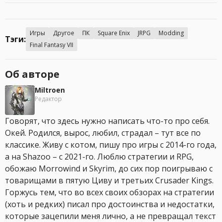
Игры
Другое
ПК
Square Enix
JRPG
Modding
Тэги:
Final Fantasy VII
Об авторе
Miltroen
Редактор
Говорят, что здесь нужно написать что-то про себя.
Окей. Родился, вырос, любил, страдал – тут все по
классике. Живу с котом, пишу про игры с 2014-го года,
а на Shazoo – с 2021-го. Люблю стратегии и RPG,
обожаю Morrowind и Skyrim, до сих пор поигрываю с
товарищами в пятую Циву и третьих Crusader Kings.
Горжусь тем, что во всех своих обзорах на стратегии
(хоть и редких) писал про достоинства и недостатки,
которые зацепили меня лично, а не превращал текст