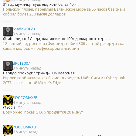
31 год мужичку. Будь ему хотя бы за 40 я...
Польский пловец переплыл Балтийское море за 55 часов без сна и
собрал более 250 тысяч долларов
Shadow0123
3 минуты назад
@rabeme, кто? Люди, платящие по 100к долларов в год за...
18-летний подросток из Флориды побил 306-летний рекорд и стал
самым молодым профессором в истории
BRuTe007
3 минуты назад
Первую проходил трижды. Оч классная
Игроки вообразили, как бы мог выглядеть Найт-Сити из Cyberpunk
2077 во вселенной Mirror's Edge
POCCOMAXEP
4 минуты назад
@Social, ツ
Возможно, показ GTA 6 продлится 20 минут
POCCOMAXEP
6 минут назад