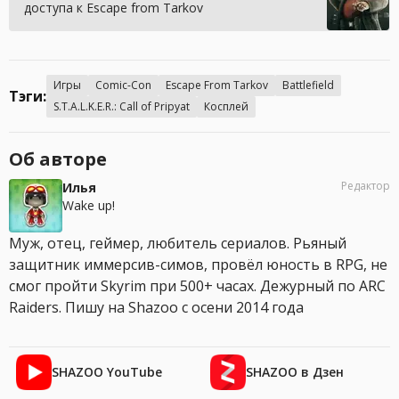
доступа к Escape from Tarkov
Игры
Comic-Con
Escape From Tarkov
Battlefield
Тэги:
S.T.A.L.K.E.R.: Call of Pripyat
Косплей
Об авторе
Редактор
Илья
Wake up!
Муж, отец, геймер, любитель сериалов. Рьяный
защитник иммерсив-симов, провёл юность в RPG, не
смог пройти Skyrim при 500+ часах. Дежурный по ARC
Raiders. Пишу на Shazoo с осени 2014 года
SHAZOO YouTube
SHAZOO в Дзен