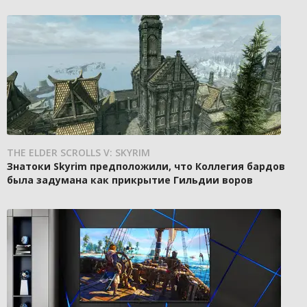
THE ELDER SCROLLS V: SKYRIM
Знатоки Skyrim предположили, что Коллегия бардов
была задумана как прикрытие Гильдии воров