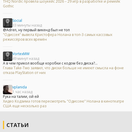
THQ Nordic провела шоукейс 2026 – 29 игр в разработке и ремейк
Gothic
Social
33 минуты назад
@Adren, ну первый викенд был не топ
"Одиссея" вывела Кристофера Нолана в топ-3 самых кассовых
режиссёров всех времён
VortexMW
49 минут назад
А в чем прикол вообще коробки с кодом без диска?...
Глава Take-Two заявил, что диски больше не имеют смысла на фоне
отказа PlayStation от них
vplanida
1 час назад
Рука на талии, ой ей
Хидео Кодзима готов пересмотреть "Одиссею" Нолана в кинотеатре
США еще несколько раз
СТАТЬИ