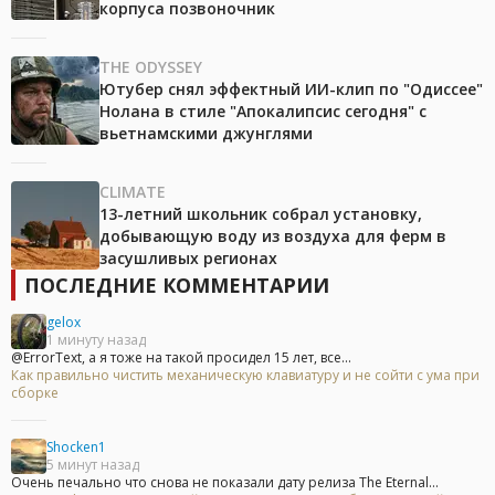
корпуса позвоночник
THE ODYSSEY
Ютубер снял эффектный ИИ-клип по "Одиссее"
Нолана в стиле "Апокалипсис сегодня" с
вьетнамскими джунглями
CLIMATE
13-летний школьник собрал установку,
добывающую воду из воздуха для ферм в
засушливых регионах
ПОСЛЕДНИЕ КОММЕНТАРИИ
gelox
1 минуту назад
@ErrorText, а я тоже на такой просидел 15 лет, все...
Как правильно чистить механическую клавиатуру и не сойти с ума при
сборке
Shocken1
5 минут назад
Очень печально что снова не показали дату релиза The Eternal...