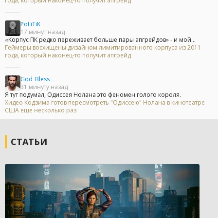
года, который наконец-то получит апгрейд
PoLiTiK
17 минут назад
«Корпус ПК редко переживает больше пары апгрейдов» - и мой...
Геймеры восхищены дизайном лимитированного корпуса из 2011
года, который наконец-то получит апгрейд
God_Bless
31 минуту назад
Я тут подумал, Одиссея Нолана это феномен голого короля.
Хидео Кодзима готов пересмотреть "Одиссею" Нолана в кинотеатре
США еще несколько раз
СТАТЬИ