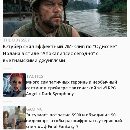
THE ODYSSEY
Ютубер снял эффектный ИИ-клип по "Одиссее"
Нолана в стиле "Апокалипсис сегодня" с
вьетнамскими джунглями
TACTICS
Много симпатичных героинь и необычный
сеттинг в трейлере тактической sci-fi RPG
Angelic Dark Symphony
GAMING
Энтузиаст потратил $900 и объединил 90
видеокарт чтобы расшифровать утерянный
спин-офф Final Fantasy 7