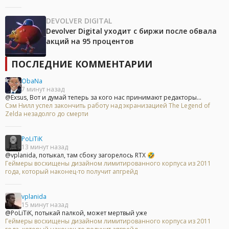
DEVOLVER DIGITAL
Devolver Digital уходит с биржи после обвала
акций на 95 процентов
ПОСЛЕДНИЕ КОММЕНТАРИИ
ObaNa
7 минут назад
@Exsus, Вот и думай теперь за кого нас принимают редакторы...
Сэм Нилл успел закончить работу над экранизацией The Legend of
Zelda незадолго до смерти
PoLiTiK
13 минут назад
@vplanida, потыкал, там сбоку загорелось RTX 🤣
Геймеры восхищены дизайном лимитированного корпуса из 2011
года, который наконец-то получит апгрейд
vplanida
15 минут назад
@PoLiTiK, потыкай палкой, может мертвый уже
Геймеры восхищены дизайном лимитированного корпуса из 2011