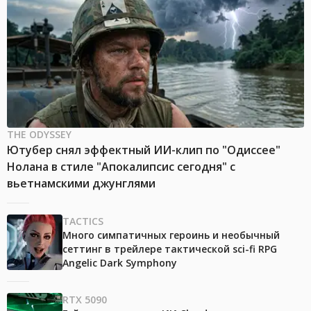
THE ODYSSEY
Ютубер снял эффектный ИИ-клип по "Одиссее"
Нолана в стиле "Апокалипсис сегодня" с
вьетнамскими джунглями
TACTICS
Много симпатичных героинь и необычный
сеттинг в трейлере тактической sci-fi RPG
Angelic Dark Symphony
RTX 5090