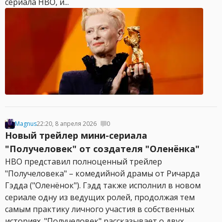
сериала HBO, и...
Magnus
22:20, 8 апреля 2026
0
Новый трейлер мини-сериала
"Получеловек" от создателя "Оленёнка"
HBO представил полноценный трейлер
"Получеловека" – комедийной драмы от Ричарда
Гэдда ("Оленёнок"). Гэдд также исполнил в новом
сериале одну из ведущих ролей, продолжая тем
самым практику личного участия в собственных
историях. "Получеловек" рассказывает о двух...