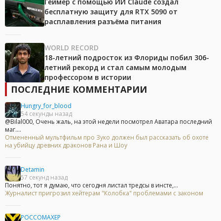
Геймер с помощью ИИ Claude создал
бесплатную защиту для RTX 5090 от
расплавления разъёма питания
WORLD RECORD
18-летний подросток из Флориды побил 306-
летний рекорд и стал самым молодым
профессором в истории
ПОСЛЕДНИЕ КОММЕНТАРИИ
Hungry_for_blood
54 секунды назад
@Bilal000, Очень жаль, на этой недели посмотрел Аватара последний
маг....
Отмененный мультфильм про Зуко должен был рассказать об охоте
на убийцу древних драконов Рана и Шоу
Detamin
57 секунд назад
Понятно, тот я думаю, что сегодня листал тредсы в инсте,...
Журналист пригрозил хейтерам "Колобка" проблемами с законом
POCCOMAXEP