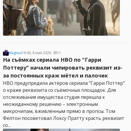
Magnus
16:40, 8 мая 2026
11
На съёмках сериала HBO по "Гарри
Поттеру" начали чипировать реквизит из-
за постоянных краж мётел и палочек
HBO предупредила актёров сериала "Гарри Поттер"
о краже реквизита со съёмочных площадок. Для
отслеживания имущества студия перешла к
неожиданному решению – электронным
микрочипам, вживлённым прямо в пропсы. Том
Фелтон посоветовал Локсу Пратту красть реквизит
со...