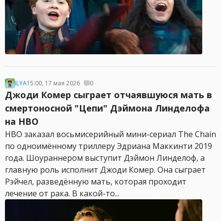
ILYA
15:00, 17 мая 2026
0
Джоди Комер сыграет отчаявшуюся мать в
смертоносной "Цепи" Дэймона Линделофа
на HBO
HBO заказал восьмисерийный мини-сериал The Chain
по одноимённому триллеру Эдриана Маккинти 2019
года. Шоураннером выступит Дэймон Линделоф, а
главную роль исполнит Джоди Комер. Она сыграет
Рэйчел, разведённую мать, которая проходит
лечение от рака. В какой-то...