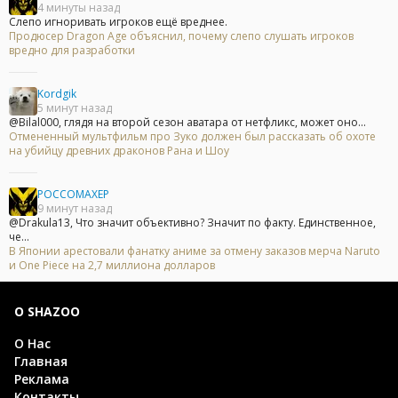
4 минуты назад
Слепо игноривать игроков ещё вреднее.
Продюсер Dragon Age объяснил, почему слепо слушать игроков
вредно для разработки
Kordgik
5 минут назад
@Bilal000, глядя на второй сезон аватара от нетфликс, может оно...
Отмененный мультфильм про Зуко должен был рассказать об охоте
на убийцу древних драконов Рана и Шоу
POCCOMAXEP
9 минут назад
@Drakula13, Что значит объективно? Значит по факту. Единственное,
че...
В Японии арестовали фанатку аниме за отмену заказов мерча Naruto
и One Piece на 2,7 миллиона долларов
О SHAZOO
О Нас
Главная
Реклама
Контакты