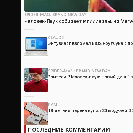
SPIDER-MAN: BRAND NEW DAY
Человек-Паук собирает миллиарды, но Marv
CLAUDE
Энтузиаст взломал BIOS ноутбука с п
SPIDER-MAN: BRAND NEW DAY
Зрители "Человек-паук: Новый день"
RAM
18-летний парень купил 20 модулей D
ПОСЛЕДНИЕ КОММЕНТАРИИ