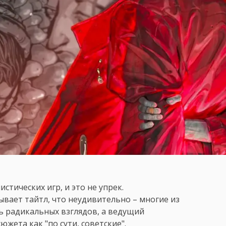
истических игр, и это не упрек.
ает тайтл, что неудивительно – многие из
 радикальных взглядов, а ведущий
жета как "по сути, советские".