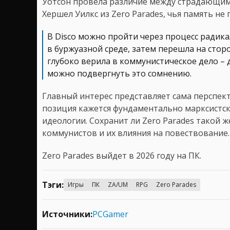
Уотсон провела различие между страдающим 
Хершел Уилкс из Zero Parades, чья память не 
В Disco можно пройти через процесс радика
в буржуазной среде, затем перешла на сторо
глубоко верила в коммунистическое дело – д
можно подвергнуть это сомнению.
Главный интерес представляет сама перспектив
позиция кажется фундаментально марксистск
идеологии. Сохранит ли Zero Parades такой ж
коммунистов и их влияния на повествование.
Zero Parades выйдет в 2026 году на ПК.
Тэги:
Игры
ПК
ZA/UM
RPG
Zero Parades
Источники:
PCGamer