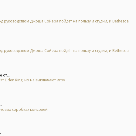
 под руководством Джоша Сойера пойдёт на пользу и студии, и Bethesda
.
 под руководством Джоша Сойера пойдёт на пользу и студии, и Bethesda
 от...
ят Elden Ring, но не выключают игру
..
а новых коробках консолей
...