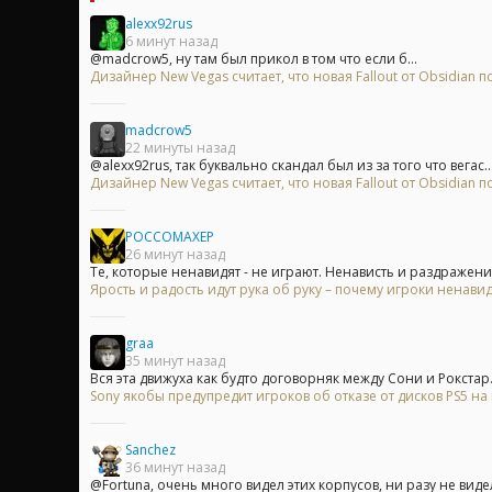
alexx92rus
6 минут назад
@madcrow5, ну там был прикол в том что если б...
Дизайнер New Vegas считает, что новая Fallout от Obsidian
madcrow5
22 минуты назад
@alexx92rus, так буквально скандал был из за того что вегас..
Дизайнер New Vegas считает, что новая Fallout от Obsidian
POCCOMAXEP
26 минут назад
Те, которые ненавидят - не играют. Ненависть и раздражение
Ярость и радость идут рука об руку – почему игроки ненавид
graa
35 минут назад
Вся эта движуха как будто договорняк между Сони и Рокстар.
Sony якобы предупредит игроков об отказе от дисков PS5 н
Sanchez
36 минут назад
@Fortuna, очень много видел этих корпусов, ни разу не видел