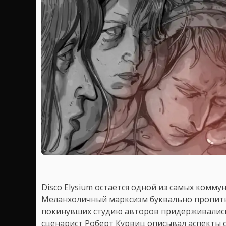
Disco Elysium остается одной из самых коммун
Меланхоличный марксизм буквально пропитыв
покинувших студию авторов придерживались
сценарист Роберт Курвиц описывал аспекты сю