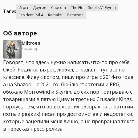
Игры
Другое
Capcom
The Elder Scrolls V: Skyrim
Тэги:
Resident Evil 4
Remake
Bethesda
Об авторе
Miltroen
Редактор
Говорят, что здесь нужно написать что-то про себя.
Окей. Родился, вырос, любил, страдал – тут все по
классике. Живу с котом, пишу про игры с 2014-го года,
а на Shazoo – с 2021-го. Люблю стратегии и RPG,
обожаю Morrowind и Skyrim, до сих пор поигрываю с
товарищами в пятую Циву и третьих Crusader Kings.
Горжусь тем, что во всех своих обзорах на стратегии
(хоть и редких) писал про достоинства и недостатки,
которые зацепили меня лично, а не превращал текст
в пересказ пресс-релиза.