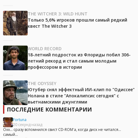
THE WITCHER 3: WILD HUNT
Только 5,6% игроков прошли самый редкий
квест The Witcher 3
WORLD RECORD
18-летний подросток из Флориды побил 306-
летний рекорд и стал самым молодым
профессором в истории
THE ODYSSEY
Ютубер снял эффектный ИИ-клип по "Одиссее"
Нолана в стиле "Апокалипсис сегодня" с
вьетнамскими джунглями
ПОСЛЕДНИЕ КОММЕНТАРИИ
Fortuna
20 секунд назад
Охх... сразу вспомнился свист CD-ROM'а, когда диск не читался...
самый...