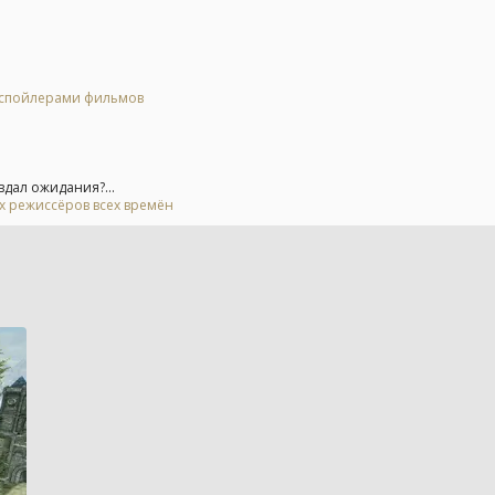
о спойлерами фильмов
вдал ожидания?...
ых режиссёров всех времён