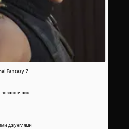
l Fantasy 7
а позвоночник
кими джунглями