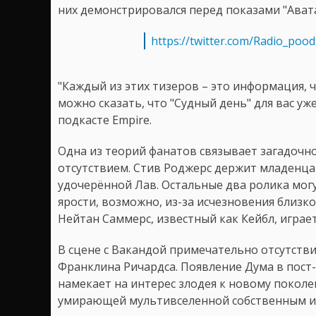
них демонстрировался перед показами "Авата
https://twitter.com/Radio_poo
"Каждый из этих тизеров – это информация, 
можно сказать, что "Судный день" для вас уже
подкасте Empire.
Одна из теорий фанатов связывает загадочное
отсутствием. Стив Роджерс держит младенца н
удочерённой Лав. Остальные два ролика могу
ярости, возможно, из-за исчезновения близко
Нейтан Саммерс, известный как Кейбл, играе
В сцене с Вакандой примечательно отсутстви
Франклина Ричардса. Появление Дума в пост-
намекает на интерес злодея к новому поколе
умирающей мультивселенной собственным 