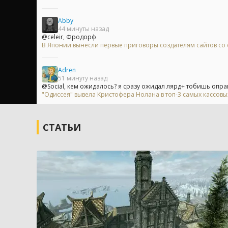
Abby
44 минуты назад
@celeir, Фродорф
В Японии вынесли первые приговоры создателям сайтов с
Adren
51 минуту назад
@Social, кем ожидалось? я сразу ожидал лярд+ тобишь опра
"Одиссея" вывела Кристофера Нолана в топ-3 самых кассов
СТАТЬИ