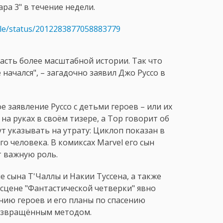
ра 3" в течение недели.
dle/status/2012283877058883779
часть более масштабной истории. Так что
 начался", – загадочно заявил Джо Руссо в
 заявление Руссо с детьми героев – или их
а руках в своём тизере, а Тор говорит об
т указывать на утрату: Циклоп показан в
го человека. В комиксах Marvel его сын
т важную роль.
е сына Т'Чаллы и Накии Туссена, а также
сцене "Фантастической четверки" явно
нию героев и его планы по спасению
извращённым методом.