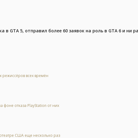
 в GTA 5, отправил более 60 заявок на роль в GTA 6 и ни р
ых режиссёров всех времён
 фоне отказа PlayStation от них
нотеатре США еще несколько раз