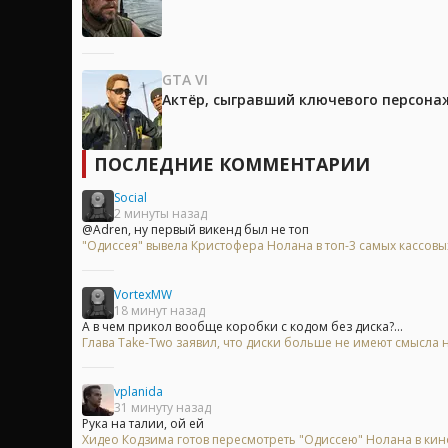
GTA VI
Актёр, сыгравший ключевого персонажа
ПОСЛЕДНИЕ КОММЕНТАРИИ
Social
2 минуты назад
@Adren, ну первый викенд был не топ
"Одиссея" вывела Кристофера Нолана в топ-3 самых кассов
VortexMW
18 минут назад
А в чем прикол вообще коробки с кодом без диска?...
Глава Take-Two заявил, что диски больше не имеют смысла на
vplanida
31 минуту назад
Рука на талии, ой ей
Хидео Кодзима готов пересмотреть "Одиссею" Нолана в ки