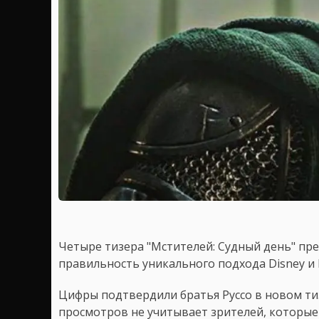
Четыре тизера "Мстителей: Судный день" п
правильность уникального подхода Disney и
Цифры подтвердили братья Руссо в новом ти
просмотров не учитывает зрителей, которые