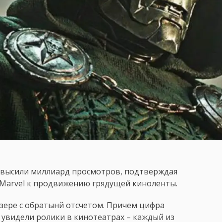
ревысили миллиард просмотров, подтверждая
 Marvel к продвижению грядущей киноленты.
зере с обратынй отсчетом. Причем цифра
 увидели ролики в кинотеатрах – каждый из