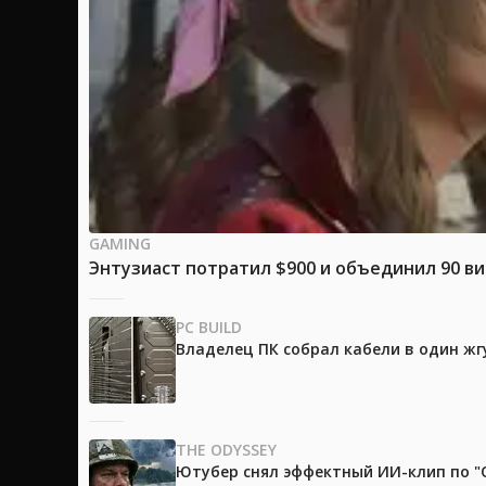
GAMING
Энтузиаст потратил $900 и объединил 90 в
PC BUILD
Владелец ПК собрал кабели в один жг
THE ODYSSEY
Ютубер снял эффектный ИИ-клип по "О