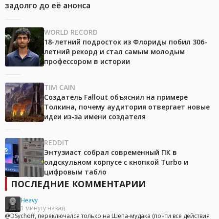
задолго до её анонса
WORLD RECORD
18-летний подросток из Флориды побил 306-
летний рекорд и стал самым молодым
профессором в истории
TIM CAIN
Создатель Fallout объяснил на примере
Толкина, почему аудитория отвергает новые
идеи из-за имени создателя
REDDIT
Энтузиаст собрал современный ПК в
олдскульном корпусе с кнопкой Turbo и
цифровым табло
ПОСЛЕДНИЕ КОММЕНТАРИИ
Heavy
1 минуту назад
@DSychoff, переключался только на Шепа-мудака (почти все действия