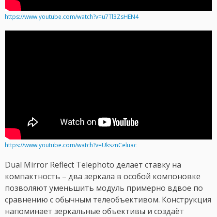
https://www.youtube.com/watch?v=u7Tl3ZsHEN4
https://www.youtube.com/watch?v=UksznCeluac
Dual Mirror Reflect Telephoto делает ставку на
компактность – два зеркала в особой компоновке
позволяют уменьшить модуль примерно вдвое по
сравнению с обычным телеобъективом. Конструкция
напоминает зеркальные объективы и создаёт