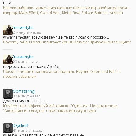
нега...
Игроки выбрали самые качественные трилогии игровой индустрии –
впереди Mass Effect, God of War, Metal Gear Solid и Batman: Arkham
freawertyhn
2 минуты назад
@Warnamestar, все люди земли и те кто писал о похожих...
Похоже, Райан Гослинг сыграет Дэнни Кетча в "Призрачном гонщике"
freawertyhn
20 минут назад
надеюсь ассасинс крид Джейд
Ubisoft готовится заново анонсировать Beyond Good and Evil 2 с
новым названием
Obmazannyj
30 минут назад
Долго снимал?Снял он...
Ютубер снял эффектный ИИ-клип по "Одиссеи" Нолана в стиле
"Апокалипсис сегодня" с вьетнамскими джунглями
DSychoff
41 минуту назад
@Heavy, 5 раз прошёл - и ни одного раза не...