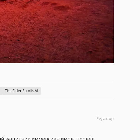
The Elder Scrolls VI
Редактор
ный защитник иммерсив-симов, провёл