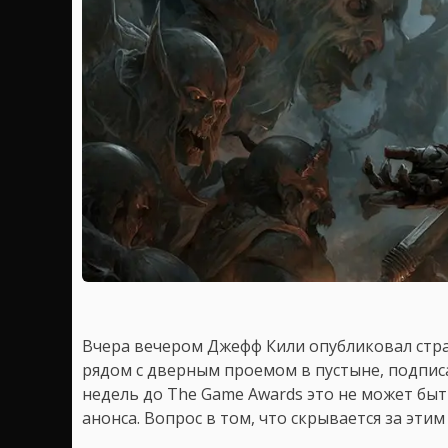
Вчера вечером Джефф Кили опубликовал стр
рядом с дверным проемом в пустыне, подписав е
недель до The Game Awards это не может быт
анонса. Вопрос в том, что скрывается за этим