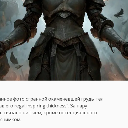
анное фото странной окаменевшей груды тел
го regal.inspiring.thickness". За пару
ь связано ни с чем, кроме потенциального
 снимком.