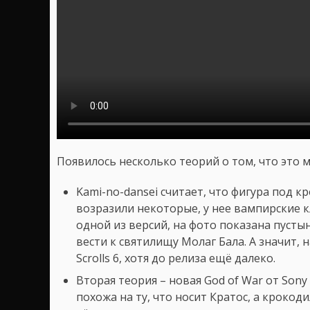
Появилось несколько теорий о том, что это 
Kami-no-dansei считает, что фигура под к
возразили некоторые, у нее вампирские к
одной из версий, на фото показана пуст
вести к святилищу Молаг Бала. А значит, 
Scrolls 6, хотя до релиза ещё далеко.
Вторая теория – новая God of War от Sony
похожа на ту, что носит Кратос, а крокоди