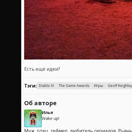
Есть ещё идеи?
Тэги:
Diablo IV
The Game Awards
Игры
Geoff Keighley
Об авторе
Илья
Wake up!
Муж, отец, геймер, любитель сериалов. Рья