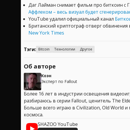
Даг Лайман снимает фильм про биткоин с 
Аффлеком – весь визуал будет сгенериров
YouTube удалил официальный канал
Битко
Британский криптограф отверг обвинения
New York Times
Тэги:
Bitcoin
Технологии
Другое
Об авторе
Коэн
Эксперт по Fallout
Более 16 лет в индустрии освещения видеоигр
разбираюсь в серии Fallout, ценитель The Elder
Больше всего играю в Civilization, Old World
космоса.
SHAZOO YouTube