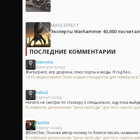
MASS EFFECT
Эксперты Warhammer 40,000 посчитали
ПОСЛЕДНИЕ КОММЕНТАРИИ
sssevasss
4 минуты назад
@arturpann, игр дохрена, плюс порты и моды. Я год без...
16 ГБ видеопамяти стали новым стандартом для геймеров в 
balius2
8 минут назад
Ничего не смотрю по сталкеру 2 спецыально, жду пока выйдет
В геймплее дополнения "Цена свободы" для того самого шу
Machila
9 минут назад
@DimCher, Похоже автор почему то боится писать название 
В геймплее дополнения "Цена свободы" для того самого шу