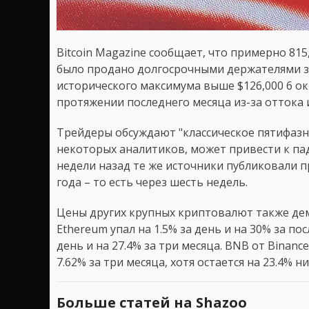
Bitcoin Magazine сообщает, что примерно 81
было продано долгосрочными держателями за 
исторического максимума выше $126,000 6 ок
протяжении последнего месяца из-за оттока 
Трейдеры обсуждают "классическое пятифазн
некоторых аналитиков, может привести к паде
недели назад те же источники публиковали п
года – то есть через шесть недель.
Цены других крупных криптовалют также де
Ethereum упал на 1.5% за день и на 30% за пос
день и на 27.4% за три месяца. BNB от Binanc
7.62% за три месяца, хотя остается на 23.4% 
Больше статей на Shazoo