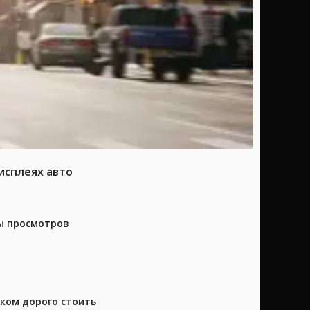
исплеях авто
ны просмотров
шком дорого стоить