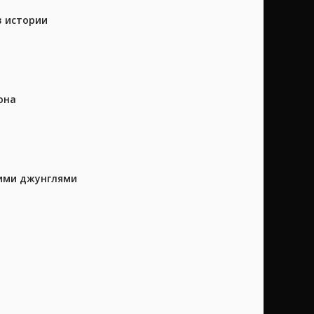
в истории
она
кими джунглями