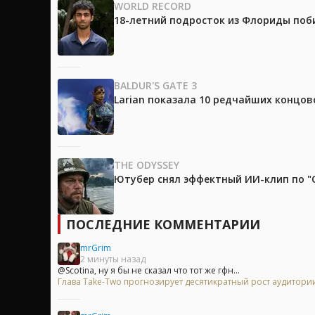
WORLD RECORD
18-летний подросток из Флориды поб
BALDUR'S GATE 3
Larian показала 10 редчайших концово
THE ODYSSEY
Ютубер снял эффектный ИИ-клип по "О
ПОСЛЕДНИЕ КОММЕНТАРИИ
mrGrim
2 минуты назад
@Scotina, ну я бы не сказал что тот же гфн...
Глава Take-Two прогнозирует десятикратный рост аудитори