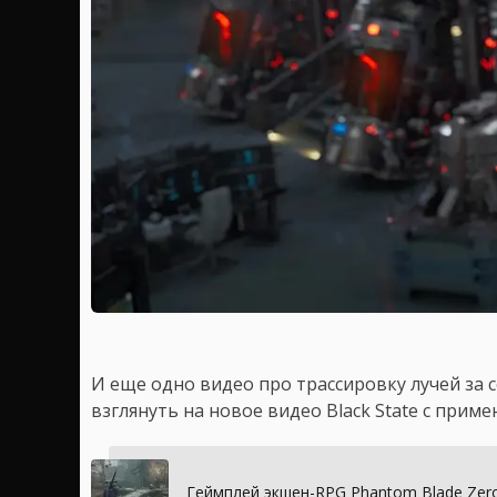
И еще одно видео про трассировку лучей за 
взглянуть на новое видео Black State с приме
Геймплей экшен-RPG Phantom Blade Zero