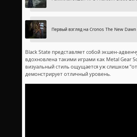
Первый взгляд на Cronos The New Dawn 
Black State представляет собой экшен-адвенч
вдохновлена такими играми как Metal Gear So
визуальный стиль ощущается уж слишком "от
демонстрирует отличный уровень.