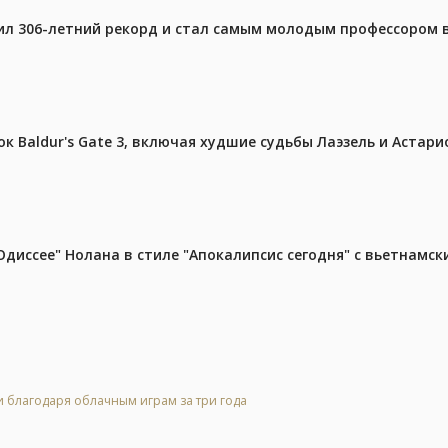
ил 306-летний рекорд и стал самым молодым профессором 
к Baldur's Gate 3, включая худшие судьбы Лаэзель и Астари
диссее" Нолана в стиле "Апокалипсис сегодня" с вьетнамс
и благодаря облачным играм за три года