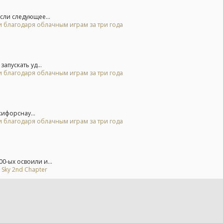
сли следующее...
и благодаря облачным играм за три года
апускать уд...
и благодаря облачным играм за три года
жифорснау...
и благодаря облачным играм за три года
0-ых освоили и...
 Sky 2nd Chapter