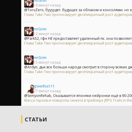
mrGrim
10 минут назад
@ToruZero, буууудет. будущее за облаком и консолями. но е
Глава Take-Two прогнозирует десятикратный рост аудитори
mrGrim
12 минут назад
@Park52, гфн НЕ предоставляет удаленный пк. она позволяет з
Глава Take-Two прогнозирует десятикратный рост аудитори
mrGrim
15 минут назад
@Ardyn, дык все больше народа смотрит в сторону всяких д
Глава Take-Two прогнозирует десятикратный рост аудитори
greenfox111
27 минут назад
@SemyonRehab, Оказывается японяки нейронки ещё в 90-200
Масса героев и повороты сюжета в трейлере JRPG Trails in the
СТАТЬИ