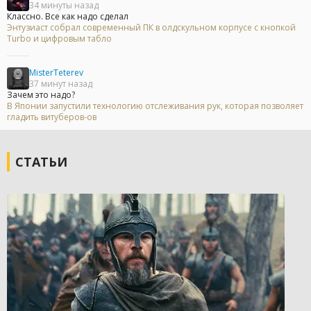
34 минуты назад
Классно. Все как надо сделал
Энтузиаст собрал современный ПК в олдскульном корпусе с кнопкой
Turbo и цифровым табло
MisterTeterev
37 минут назад
Зачем это надо?
В Японии запустили технологию отслеживания рук, которая позволяет
гладить витуберов-ов
СТАТЬИ