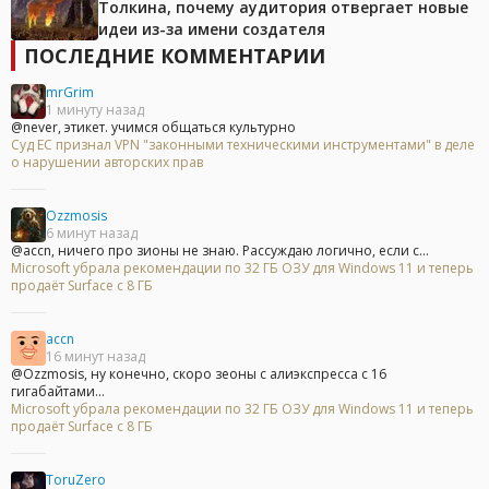
Толкина, почему аудитория отвергает новые
идеи из-за имени создателя
ПОСЛЕДНИЕ КОММЕНТАРИИ
mrGrim
1 минуту назад
@never, этикет. учимся общаться культурно
Суд ЕС признал VPN "законными техническими инструментами" в деле
о нарушении авторских прав
Ozzmosis
6 минут назад
@accn, ничего про зионы не знаю. Рассуждаю логично, если с...
Microsoft убрала рекомендации по 32 ГБ ОЗУ для Windows 11 и теперь
продаёт Surface с 8 ГБ
accn
16 минут назад
@Ozzmosis, ну конечно, скоро зеоны с алиэкспресса с 16
гигабайтами...
Microsoft убрала рекомендации по 32 ГБ ОЗУ для Windows 11 и теперь
продаёт Surface с 8 ГБ
ToruZero