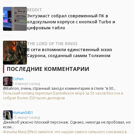
REDDIT
Энтузиаст собрал современный ПК в
олдскульном корпусе с кнопкой Turbo и
цифровым табло
THE LORD OF THE RINGS
В сети вспомнили единственный эскиз
Саурона, созданный самим Толкином
ПОСЛЕДНИЕ КОММЕНТАРИИ
Cohen
14 минут назад
@Bahron, очень странный заход к комментарию в стиле "в 30...
Польский пловец переплыл Балтийское море за 55 часов без сна и
собрал более 250 тысяч долларов
Human0451
15 минут назад
Джейкоб ужасно плоский персонаж. Однако, никогда не.пробовал, но
если...
Фанаты Mass Effect смеются, что нашли самого сильного союзника в