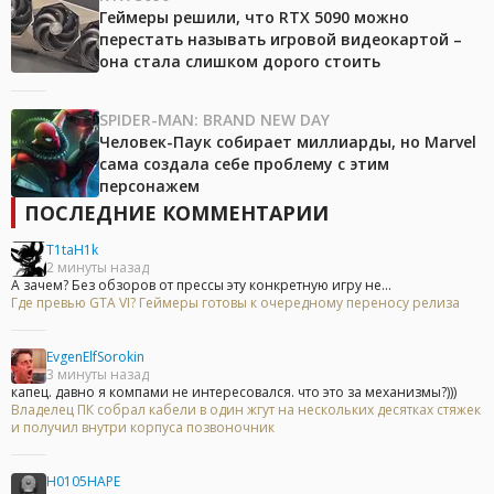
Геймеры решили, что RTX 5090 можно
перестать называть игровой видеокартой –
она стала слишком дорого стоить
SPIDER-MAN: BRAND NEW DAY
Человек-Паук собирает миллиарды, но Marvel
сама создала себе проблему с этим
персонажем
ПОСЛЕДНИЕ КОММЕНТАРИИ
T1taH1k
2 минуты назад
А зачем? Без обзоров от прессы эту конкретную игру не...
Где превью GTA VI? Геймеры готовы к очередному переносу релиза
EvgenElfSorokin
3 минуты назад
капец. давно я компами не интересовался. что это за механизмы?)))
Владелец ПК собрал кабели в один жгут на нескольких десятках стяжек
и получил внутри корпуса позвоночник
H0105HAPE