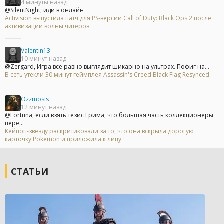
4 минуты назад
@SilentNight, иди в онлайн
Activision выпустила патч для PS-версии Call of Duty: Black Ops 2 после
активизации волны читеров
Valentin13
10 минут назад
@Zergard, Игра все равно выглядит шикарно на ультрах. Пофиг на...
В сеть утекли 30 минут геймплея Assassin's Creed Black Flag Resynced
Ozzmosis
12 минут назад
@Fortuna, если взять тезис Грима, что большая часть коллекционеры
пере...
Кейпоп-звезду раскритиковали за то, что она вскрыла дорогую
карточку Pokemon и приложила к лицу
СТАТЬИ