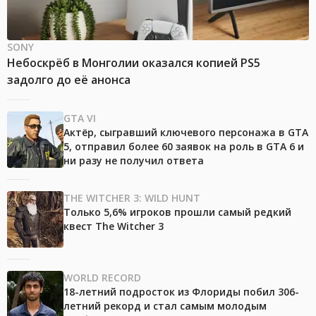
SONY
Небоскрёб в Монголии оказался копией PS5
задолго до её анонса
GTA VI
Актёр, сыгравший ключевого персонажа в GTA
5, отправил более 60 заявок на роль в GTA 6 и
ни разу не получил ответа
THE WITCHER 3: WILD HUNT
Только 5,6% игроков прошли самый редкий
квест The Witcher 3
WORLD RECORD
18-летний подросток из Флориды побил 306-
летний рекорд и стал самым молодым