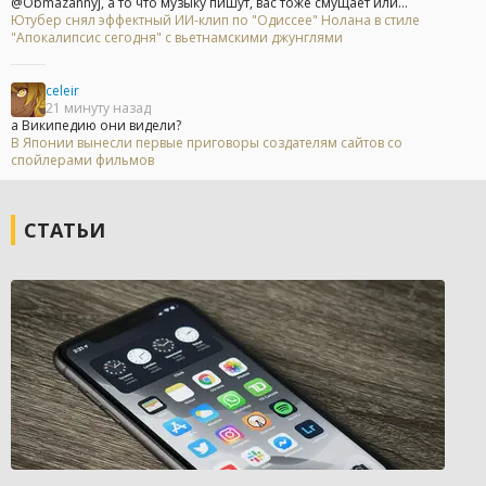
@Obmazannyj, а то что музыку пишут, вас тоже смущает или...
Ютубер снял эффектный ИИ-клип по "Одиссее" Нолана в стиле
"Апокалипсис сегодня" с вьетнамскими джунглями
celeir
21 минуту назад
а Википедию они видели?
В Японии вынесли первые приговоры создателям сайтов со
спойлерами фильмов
СТАТЬИ