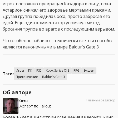
игрок постоянно превращал Казадора в овцу, пока
Астарион снижал его здоровье мертвыми крысами.
Другая группа победила босса, просто забросав его
едой. Еще один комментатор упомянул метод
бросания трупов во врагов с последующим взрывом.
Что особенно забавно – технически все эти способы
являются каноничными в мире Baldur's Gate 3.
Игры
ПК
PS5
Xbox Series X|S
RPG
Экшен
Тэги:
Приключение
Baldur's Gate 3
Об авторе
Главный редактор
Коэн
Эксперт по Fallout
Более 16 лет в индустрии освещения видеоигр, кино,