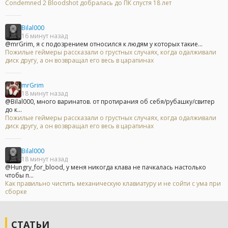
Condemned 2 Bloodshot добралась до ПК спустя 18 лет
Bilal000
16 минут назад
@mrGrim, я с подозрением относился к людям у которых такие...
Пожилые геймеры рассказали о грустных случаях, когда одалживали
диск другу, а он возвращал его весь в царапинах
mrGrim
18 минут назад
@Bilal000, много варинатов. от протирания об себя/рубашку/свитер
до к...
Пожилые геймеры рассказали о грустных случаях, когда одалживали
диск другу, а он возвращал его весь в царапинах
Bilal000
18 минут назад
@Hungry_for_blood, у меня никогда клава не пачкалась настолько
чтобы п...
Как правильно чистить механическую клавиатуру и не сойти с ума при
сборке
СТАТЬИ