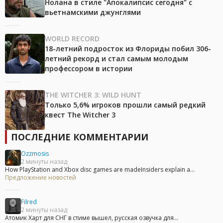
Нолана в стиле "Апокалипсис сегодня" с
вьетнамскими джунглями
WORLD RECORD
18-летний подросток из Флориды побил 306-
летний рекорд и стал самым молодым
профессором в истории
THE WITCHER 3: WILD HUNT
Только 5,6% игроков прошли самый редкий
квест The Witcher 3
ПОСЛЕДНИЕ КОММЕНТАРИИ
Ozzmosis
2 минуты назад
How PlayStation and Xbox disc games are madeInsiders explain a...
Предложение новостей
Filred
2 минуты назад
Атомик Харт для СНГ в стиме вышел, русская озвучка для...