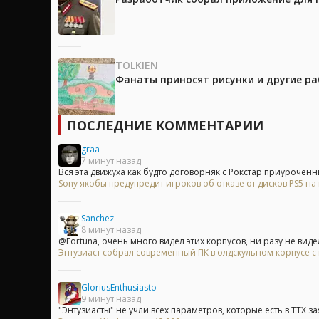
TOLKIEN
Фанаты приносят рисунки и другие р
ПОСЛЕДНИЕ КОММЕНТАРИИ
graa
7 минут назад
Вся эта движуха как будто договорняк с Рокстар приуроченны
Sony якобы предупредит игроков об отказе от дисков PS5 н
Sanchez
8 минут назад
@Fortuna, очень много видел этих корпусов, ни разу не видел
Энтузиаст собрал современный ПК в олдскульном корпусе с
GloriusEnthusiasto
9 минут назад
"Энтузиасты" не учли всех параметров, которые есть в ТТХ зая