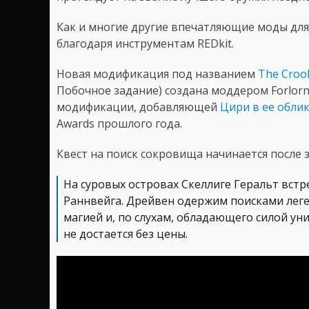
Как и многие другие впечатляющие моды дл
благодаря инструментам REDkit.
Новая модификация под названием
The Crook
Побочное задание) создана моддером Forlorn
модификации, добавляющей
Цири в ее облик
Awards прошлого года.
Квест на поиск сокровища начинается после 
На суровых островах Скеллиге Геральт встр
Раннвейга. Дрейвен одержим поисками лег
магией и, по слухам, обладающего силой ун
не достается без цены.