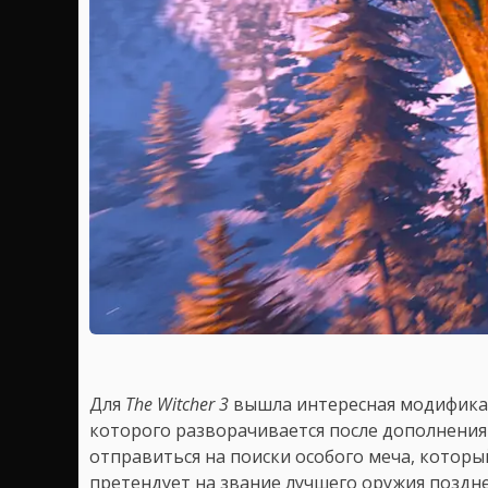
Для
The Witcher 3
вышла интересная модификац
которого разворачивается после дополнения 
отправиться на поиски особого меча, котор
претендует на звание лучшего оружия поздне