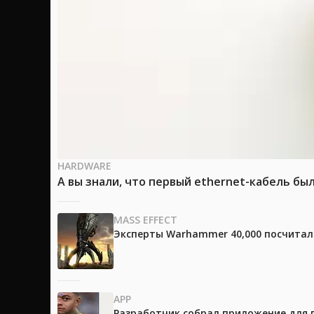
HARDWARE
А вы знали, что первый ethernet-кабель бы
MASS EFFECT
Эксперты Warhammer 40,000 посчитали
APP
Разработчик собрал приложение для 