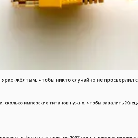
л ярко-жёлтым, чтобы никто случайно не просверлил 
, сколько имперских титанов нужно, чтобы завалить Жнеца 
проклятых фото на алгоритме 2007 года и привлек миллио