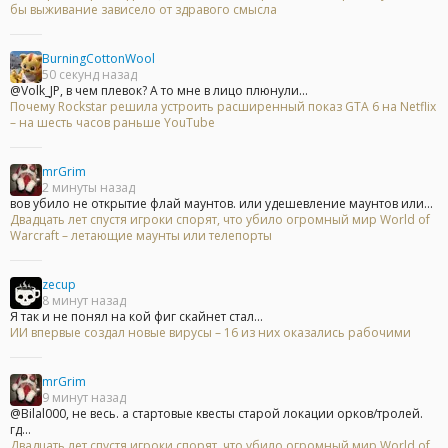
бы выживание зависело от здравого смысла
BurningCottonWool
50 секунд назад
@Volk_JP, в чем плевок? А то мне в лицо плюнули...
Почему Rockstar решила устроить расширенный показ GTA 6 на Netflix
– на шесть часов раньше YouTube
mrGrim
2 минуты назад
вов убило не открытие флай маунтов. или удешевление маунтов или...
Двадцать лет спустя игроки спорят, что убило огромный мир World of
Warcraft – летающие маунты или телепорты
zecup
8 минут назад
Я так и не понял на кой фиг скайнет стал...
ИИ впервые создал новые вирусы – 16 из них оказались рабочими
mrGrim
9 минут назад
@Bilal000, не весь. а стартовые квесты старой локации орков/тролей.
гд...
Двадцать лет спустя игроки спорят, что убило огромный мир World of