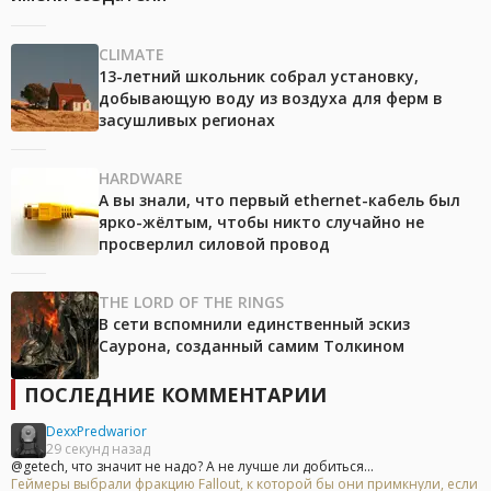
CLIMATE
13-летний школьник собрал установку,
добывающую воду из воздуха для ферм в
засушливых регионах
HARDWARE
А вы знали, что первый ethernet-кабель был
ярко-жёлтым, чтобы никто случайно не
просверлил силовой провод
THE LORD OF THE RINGS
В сети вспомнили единственный эскиз
Саурона, созданный самим Толкином
ПОСЛЕДНИЕ КОММЕНТАРИИ
DexxPredwarior
29 секунд назад
@getech, что значит не надо? А не лучше ли добиться...
Геймеры выбрали фракцию Fallout, к которой бы они примкнули, если