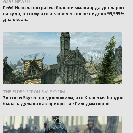
GABE NEWELL
Гейб Ньюэлл потратил больше миллиарда долларов
на суда, потому что человечество не видело 99,999%
дна океана
THE ELDER SCROLLS V: SKYRIM
Знатоки Skyrim предположили, что Коллегия бардов
была задумана как прикрытие Гильдии воров