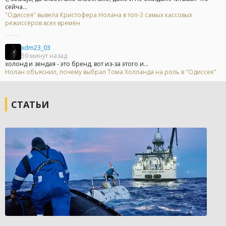
сейча...
"Одиссея" вывела Кристофера Нолана в топ-3 самых кассовых
режиссёров всех времён
xdm23_03
59 минут назад
холонд и зендая - это бренд, вот из-за этого и...
Нолан объяснил, почему выбрал Тома Холланда на роль в "Одиссее"
СТАТЬИ