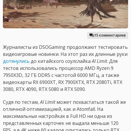
15 комментариев
Журналисты из DSOGaming продолжают тестировать
видеоигровые новинки. На этот раз их длинные руки
дотянулись
до китайского соулслайка
AI Limit
. Для
тестов использовались процессор AMD Ryzen 9
7950X3D, 32 ГБ DDR5 с частотой 6000 МГц, а также
видеокарты RX 6900XT, RX 7900XTX, RTX 2080Ti, RTX
3080, RTX 4090, RTX 5080 и RTX 5090.
Судя по тестам,
AI Limit
может похвастаться такой же
отличной оптимизацией, как и Atomfall. На
максимальных настройках в Full HD ни одна из
представленных карточек не выдала меньше 120
FPS, а в 4К ниже 60 кадров опустилась только RTX