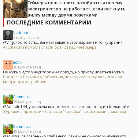
Геймеры попытались разобраться почему
электричество не работает, если воткнуть
вилку между двумя розетками
ПОСЛЕДНИЕ КОММЕНТАРИИ
Nattrium
5 минут назад
@VirgoFox, то есть... Вы навязываете свой вариант и точку зрения....
ARC Raiders помогла спасти брак девушки-геймера
accn
36 минут назад
Не нужно идти у аудитории на поводу, но прислушиваться нужно...
Продюсер Dragon Age объяснил, почему слепо слушать игроков
вредно для разработки
Gammicus
39 минут назад
@Arnhold144, у марвела вся это киновселенная, это один большой и...
Журналист пригрозил хейтерам "Колобка" проблемами с законом
Gammicus
49 минут назад
@souldja, да слабенько слабенько, даже и не ожидал.Учитывая что