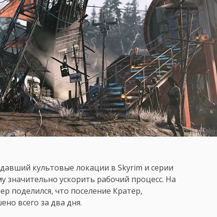
здавший культовые локации в Skyrim и серии
ему значительно ускорить рабочий процесс. На
р поделился, что поселение Кратер,
ено всего за два дня.