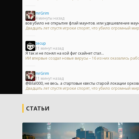
mrGrim
4 минуты назад
вов убило не открытие флай маунтов. или удешевление маунт
Двадцать лет спустя игроки спорят, что убило огромный мир
zecup
11 минут назад
Я так и не понял на кой фиг скайнет стал...
ИИ впервые создал новые вирусы – 16 из них оказались ра
mrGrim
11 минут назад
@Bilal000, не весь. а стартовые квесты старой локации орков/т
Двадцать лет спустя игроки спорят, что убило огромный мир
СТАТЬИ