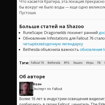
Что касается Кратера, эта локация прекрасно
бы вокруг не было воды — еще одно великол
Пустоши.
Больше статей на Shazoo
RuneScape: Dragonwilds покинет ранний
дос
Обновление Infestations для Fallout 76 стал
четырёхзвёздочную легендарку
Bethesda объяснила важность
обновления In
Тэги:
Fallout 76
Bethesda
RPG
Экшен
Игры
ПК
Об авторе
Коэн
Эксперт по Fallout
Более 16 лет в индустрии освещения видеоигр
разбираюсь в серии Fallout, ценитель The Elder