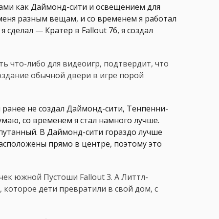
стами как Даймонд-сити и освещением для
меня разным вещам, и со временем я работал
 сделал — Кратер в Fallout 76, я создал
ь что-либо для видеоигр, подтвердит, что
оздание обычной двери в игре порой
бы ранее не создал Даймонд-сити, Тенпенни-
умаю, со временем я стал намного лучше.
апутанный. В Даймонд-сити гораздо лучше
асположены прямо в центре, поэтому это
ек южной Пустоши Fallout 3. А Литтл-
 которое дети превратили в свой дом, с