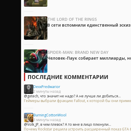
THE LORD OF THE RINGS
В сети вспомнили единственный эски
SPIDER-MAN: BRAND NEW DAY
Человек-Паук собирает миллиарды, но
ПОСЛЕДНИЕ КОММЕНТАРИИ
DexxPredwarior
2 минуты назад
@getech, что значит не надо? А не лучше ли добиться...
Геймеры выбрали фракцию Fallout, к которой бы они примк
BurningCottonWool
3 минуты назад
@Volk_JP, в чем плевок? А то мне в лицо плюнули...
Почему Rockstar решила устроить расширенный показ GTA 6 