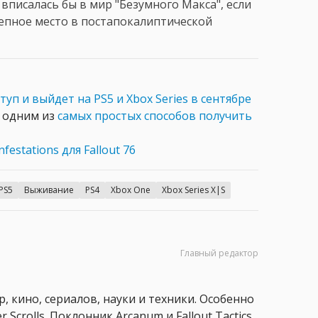
 вписалась бы в мир "Безумного Макса", если
епное место в постапокалиптической
туп и выйдет на PS5 и Xbox Series в сентябре
о одним из
самых простых способов получить
festations для Fallout 76
PS5
Выживание
PS4
Xbox One
Xbox Series X|S
Главный редактор
, кино, сериалов, науки и техники. Особенно
 Scrolls. Поклонник Arcanum и Fallout Tactics.