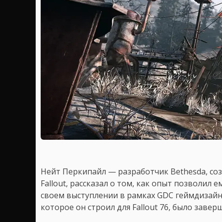
Нейт Перкипайл — разработчик Bethesda, со
Fallout, рассказал о том, как опыт позволил 
своем выступлении в рамках GDC геймдизайне
которое он строил для Fallout 76, было заверш