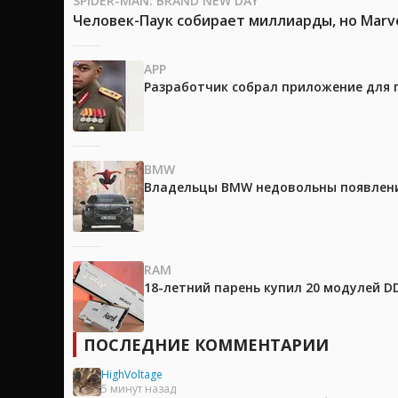
SPIDER-MAN: BRAND NEW DAY
Человек-Паук собирает миллиарды, но Marv
APP
Разработчик собрал приложение для 
BMW
Владельцы BMW недовольны появление
RAM
18-летний парень купил 20 модулей D
ПОСЛЕДНИЕ КОММЕНТАРИИ
HighVoltage
5 минут назад