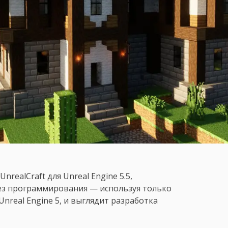
realCraft для Unreal Engine 5.5,
з программирования — используя только
Unreal Engine 5, и выглядит разработка