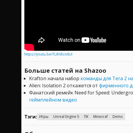
https://youtu.be/TLIKVEcn6UI
Больше статей на Shazoo
Krafton начала набор
команды для Tera 2 на
Alien: Isolation 2 откажется от
фирменного дв
Фанатский ремейк Need for Speed: Undergr
геймплейном видео
Тэги:
Игры
Unreal Engine 5
ПК
Minecraf
Demo