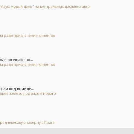
аук: Новый день" на центральных дисплеях авто
на ради привлечения клиентов
ые посещают по...
на ради привлечения клиентов
али поднятие це...
евшее железо под видом нового
средневековую таверну в Праге