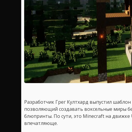
Разработчик Грег Култхард выпустил шаблон Un
позволяющий создавать воксельные миры бе
блюпринты. По сути, это Minecraft на движке 
впечатляюще.