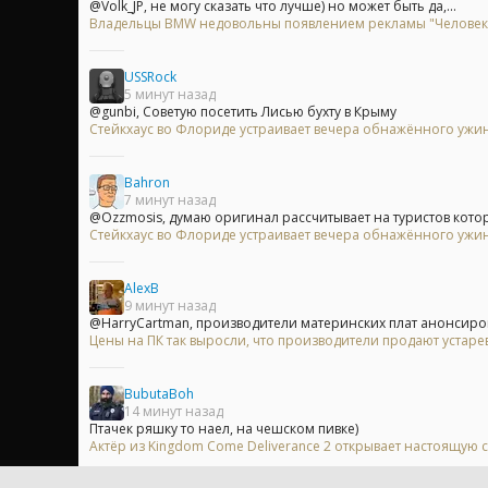
@Volk_JP, не могу сказать что лучше) но может быть да,...
Владельцы BMW недовольны появлением рекламы "Человек-п
USSRock
5 минут назад
@gunbi, Советую посетить Лисью бухту в Крыму
Стейкхаус во Флориде устраивает вечера обнажённого ужи
Bahron
7 минут назад
@Ozzmosis, думаю оригинал рассчитывает на туристов котор
Стейкхаус во Флориде устраивает вечера обнажённого ужи
AlexB
9 минут назад
@HarryCartman, производители материнских плат анонсиров
Цены на ПК так выросли, что производители продают устар
BubutaBoh
14 минут назад
Птачек ряшку то наел, на чешском пивке)
Актёр из Kingdom Come Deliverance 2 открывает настоящую 