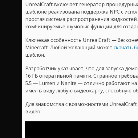
UnrealCraft включает генератор процедурных
шаблоне реализована поддержка NPC с испо
простая система распространения жидкостей
комбинируемые шумовые функции для созда
Ключевая особенность UnrealCraft — бескон
Minecraft. Любой желающий может
скачать 
шаблон.
Разработчик указывает, что для запуска дем
16 ГБ оперативной памяти. Странное требован
5.5 — Lumen и Nanite — отлично работают н
имел в виду любую видеокарту, способную о
Для знакомства с возможностями UnrealCra
видео: