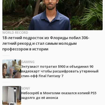
WORLD RECORD
18-летний подросток из Флориды побил 306-
летний рекорд и стал самым молодым
профессором в истории
GAMING
Энтузиаст потратил $900 и объединил 90
видеокарт чтобы расшифровать утерянный
спин-офф Final Fantasy 7
SONY
Небоскрёб в Монголии оказался копией PS5
задолго до её анонса