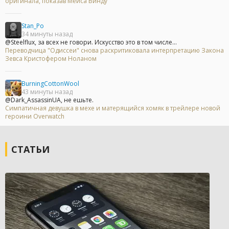
оригинала, показав Мейса Винду
Stan_Po
34 минуты назад
@Steelflux, за всех не говори. Искусство это в том числе...
Переводчица "Одиссеи" снова раскритиковала интерпретацию Закона
Зевса Кристофером Ноланом
BurningCottonWool
43 минуты назад
@Dark_AssassinUA, не ешьте.
Симпатичная девушка в мехе и матерящийся хомяк в трейлере новой
героини Overwatch
СТАТЬИ