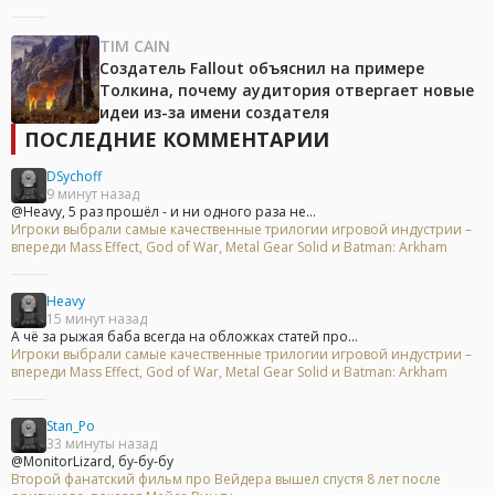
TIM CAIN
Создатель Fallout объяснил на примере
Толкина, почему аудитория отвергает новые
идеи из-за имени создателя
ПОСЛЕДНИЕ КОММЕНТАРИИ
DSychoff
9 минут назад
@Heavy, 5 раз прошёл - и ни одного раза не...
Игроки выбрали самые качественные трилогии игровой индустрии –
впереди Mass Effect, God of War, Metal Gear Solid и Batman: Arkham
Heavy
15 минут назад
А чё за рыжая баба всегда на обложках статей про...
Игроки выбрали самые качественные трилогии игровой индустрии –
впереди Mass Effect, God of War, Metal Gear Solid и Batman: Arkham
Stan_Po
33 минуты назад
@MonitorLizard, бу-бу-бу
Второй фанатский фильм про Вейдера вышел спустя 8 лет после