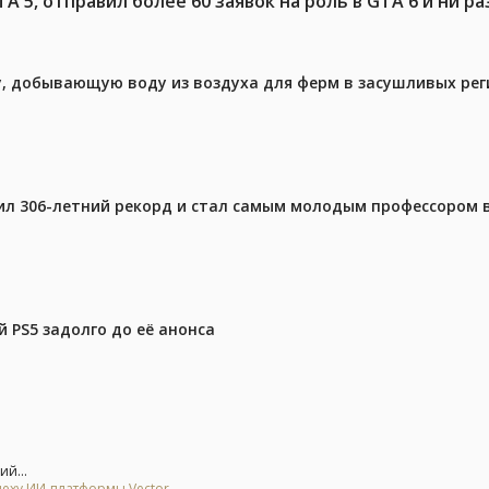
 5, отправил более 60 заявок на роль в GTA 6 и ни ра
у, добывающую воду из воздуха для ферм в засушливых рег
ил 306-летний рекорд и стал самым молодым профессором 
 PS5 задолго до её анонса
ий...
спеху ИИ-платформы Vector