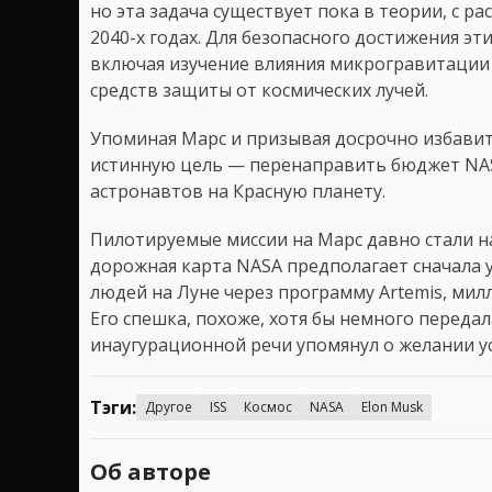
но эта задача существует пока в теории, с р
2040-х годах. Для безопасного достижения э
включая изучение влияния микрогравитации 
средств защиты от космических лучей.
Упоминая Марс и призывая досрочно избавит
истинную цель — перенаправить бюджет NASA
астронавтов на Красную планету.
Пилотируемые миссии на Марс давно стали на
дорожная карта NASA предполагает сначала 
людей на Луне через программу Artemis, мил
Его спешка, похоже, хотя бы немного переда
инаугурационной речи упомянул о желании у
Тэги:
Другое
ISS
Космос
NASA
Elon Musk
Об авторе