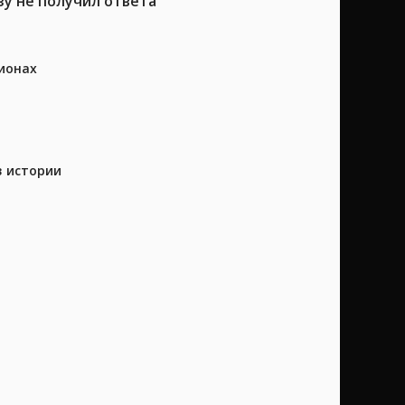
зу не получил ответа
ионах
в истории