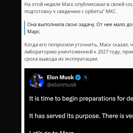
На этой неделе Маск опубликовал в своей со
подготовку к сведению с орбиты" МКС.
Она выполнила свою задачу. От нее мало д
Марс.
Когда его попросили уточнить, Маск сказал,
лабораторию уничтоженной к 2027 году, при
срока вывода из эксплуатации.