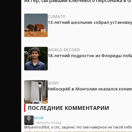
Актёр, сыгравший ключевого персонажа в GTA
CLIMATE
13-летний школьник собрал установк
WORLD RECORD
18-летний подросток из Флориды поб
SONY
Небоскрёб в Монголии оказался копией
ПОСЛЕДНИЕ КОММЕНТАРИИ
Social
2 минуты назад
@ilyavorozhbit, о спс, заценю. Но там наверное не такой гибк
Unity отчиталась о лучшем квартале в истории благодаря у