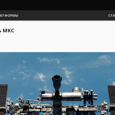
АТФОРМЫ
СТ
ь МКС