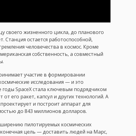
цу своего жизненного цикла, до планового
т. Станция остается работоспособной,
ремления человечества в космос. Кроме
 американская собственность, а совместный
ы.
 принимает участие в формировании
осмические исследования — и это
ие годы SpaceX стала ключевым подрядчиком
 от его ракет, капсул и других технологий. А
спроектирует и построит аппарат для
мостью до 843 миллионов долларов.
асширению пилотируемых космических
, конечная цель — доставить людей на Марс,