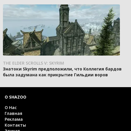
THE ELDER SCROLLS V: SKYRIM
Знатоки Skyrim предположили, что Коллегия бардов
была задумана как прикрытие Гильдии воров
О SHAZOO
О Нас
Главная
Реклама
Контакты
Этикет