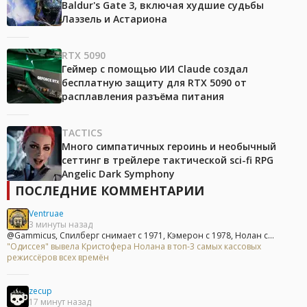
Baldur's Gate 3, включая худшие судьбы
Лаэзель и Астариона
RTX 5090
Геймер с помощью ИИ Claude создал
бесплатную защиту для RTX 5090 от
расплавления разъёма питания
TACTICS
Много симпатичных героинь и необычный
сеттинг в трейлере тактической sci-fi RPG
Angelic Dark Symphony
ПОСЛЕДНИЕ КОММЕНТАРИИ
Ventruae
3 минуты назад
@Gammicus, Спилберг снимает с 1971, Кэмерон с 1978, Нолан с...
"Одиссея" вывела Кристофера Нолана в топ-3 самых кассовых
режиссёров всех времён
zecup
17 минут назад