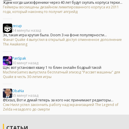
Ждем когда шизофреники через 40 лет будут скупать корпуса терки...
Геймеры восхищены дизайном лимитированного корпуса из 2011
года, который наконец-то получит апгрейд
zecup
24 минуты назад
Эх, такая игра крутая была. Doom 3 на фоне популярности...
Фанат Quake 4 выпустил в открытый доступ отмененное дополнение
The Awakening
PanSpak
30 минут назад
Щяс вот установил кваку 1 то блин онлайн бодрый такой
MachineGames выпустила бесплатный эпизод "Рассвет машины" для
Quake в честь 30-летия игры
ObaNa
55 минут назад
@Exsus, Вот и думай теперь за кого нас принимают редакторы...
Сэм Нилл успел закончить работу над экранизацией The Legend of
Zelda незадолго до смерти
СТАТЬИ