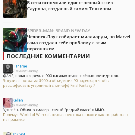
В сети вспомнили единственный эскиз
Саурона, созданный самим Толкином
SPIDER-MAN: BRAND NEW DAY
Человек-Паук собирает миллиарды, но Marvel
сама создала себе проблему с этим
персонажем
ПОСЛЕДНИЕ КОММЕНТАРИИ
Haname
7 минут назад
@Art3, полагаю, речь о 900 тысячах вечнозелёных президентов.
Энтузиаст потратил $900 и объединил 90 видеокарт чтобы
расшифровать утерянный спин-офф Final Fantasy 7
Kellen
8 минут назад
Удивлён. Обычно хиллер - самый "редкий класс" в ММО.
Почему в World of Warcraft вечная нехватка танков и как это работает
на практике
shKreyt