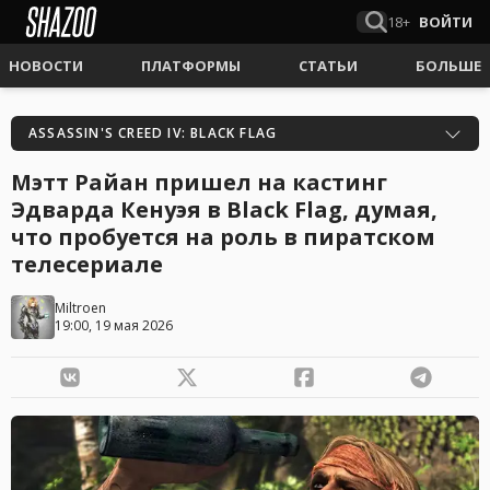
18+
ВОЙТИ
НОВОСТИ
ПЛАТФОРМЫ
СТАТЬИ
БОЛЬШЕ
ASSASSIN'S CREED IV: BLACK FLAG
Мэтт Райан пришел на кастинг
Эдварда Кенуэя в Black Flag, думая,
что пробуется на роль в пиратском
телесериале
Miltroen
19:00, 19 мая 2026