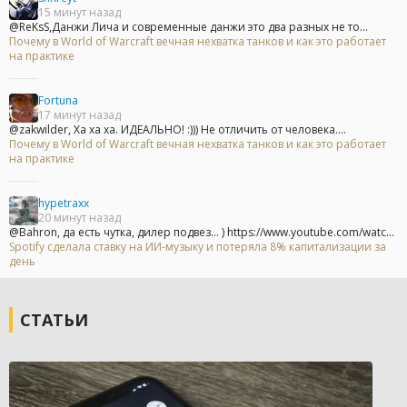
15 минут назад
@ReKsS,Данжи Лича и современные данжи это два разных не то...
Почему в World of Warcraft вечная нехватка танков и как это работает
на практике
Fortuna
17 минут назад
@zakwilder, Ха ха ха. ИДЕАЛЬНО! :))) Не отличить от человека....
Почему в World of Warcraft вечная нехватка танков и как это работает
на практике
hypetraxx
20 минут назад
@Bahron, да есть чутка, дилер подвез... ) https://www.youtube.com/watc...
Spotify сделала ставку на ИИ-музыку и потеряла 8% капитализации за
день
СТАТЬИ