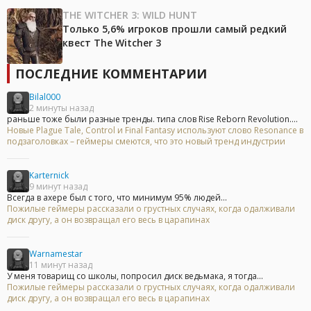
THE WITCHER 3: WILD HUNT
Только 5,6% игроков прошли самый редкий
квест The Witcher 3
ПОСЛЕДНИЕ КОММЕНТАРИИ
Bilal000
2 минуты назад
раньше тоже были разные тренды. типа слов Rise Reborn Revolution....
Новые Plague Tale, Control и Final Fantasy используют слово Resonance в
подзаголовках – геймеры смеются, что это новый тренд индустрии
Karternick
9 минут назад
Всегда в ахере был с того, что минимум 95% людей...
Пожилые геймеры рассказали о грустных случаях, когда одалживали
диск другу, а он возвращал его весь в царапинах
Warnamestar
11 минут назад
У меня товарищ со школы, попросил диск ведьмака, я тогда...
Пожилые геймеры рассказали о грустных случаях, когда одалживали
диск другу, а он возвращал его весь в царапинах