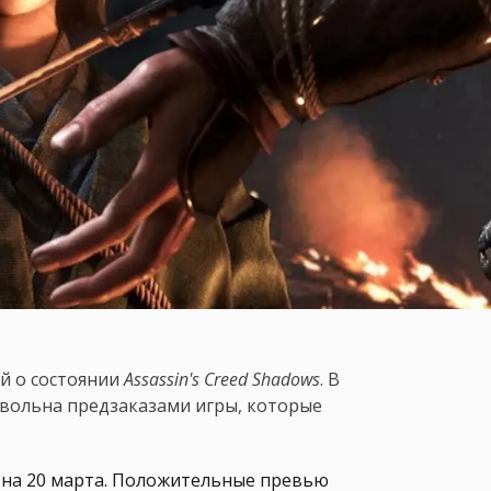
 о состоянии
Assassin's Creed Shadows
. В
овольна предзаказами игры, которые
на 20 марта. Положительные превью