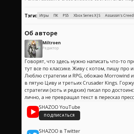
Тэги:
Игры
ПК
PS5
Xbox Series X|S
Assassin's Cree
Об авторе
Miltroen
Редактор
Говорят, что здесь нужно написать что-то про
тут все по классике. Живу с котом, пишу про иг
Люблю стратегии и RPG, обожаю Morrowind и
в пятую Циву и третьих Crusader Kings. Горжу
стратегии (хоть и редких) писал про достоин
лично, а не превращал текст в пересказ пресс
SHAZOO YouTube
ПОДПИСАТЬСЯ
SHAZOO в Twitter