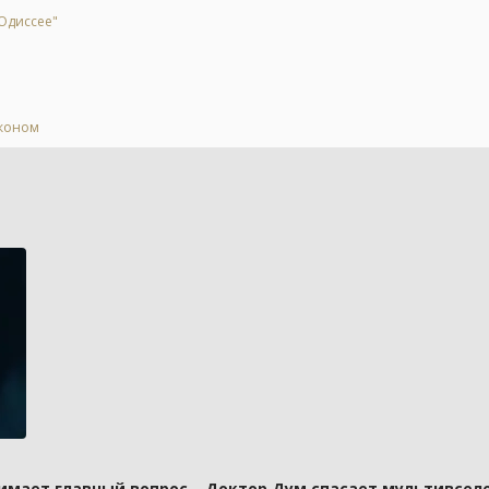
Одиссее"
аконом
имает главный вопрос – Доктор Дум спасает мультивселе