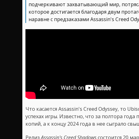
подчеркивают захватывающий мир, потряс
которое достигается благодаря двум прота
наравне с предзаказами Assassin's Creed Od
Что касается Assassin's Creed Odyssey, то Ub
успехах игры. Известно, что за полтора года
копий, а к концу 2024 года в нее сыграло св
Релиз
Assassin's Creed Shadows
состоится 20 мар