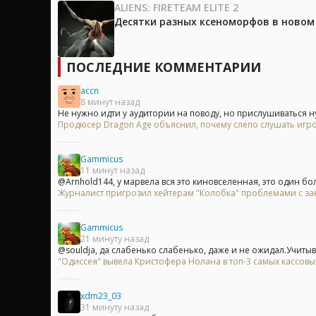
ALIENS: FIRETEAM ELITE 2
Десятки разных ксеноморфов в новом тр
ПОСЛЕДНИЕ КОММЕНТАРИИ
accn
8 минут назад
Не нужно идти у аудитории на поводу, но прислушиваться ну
Продюсер Dragon Age объяснил, почему слепо слушать игр
Gammicus
11 минут назад
@Arnhold144, у марвела вся это киновселенная, это один бо
Журналист пригрозил хейтерам "Колобка" проблемами с з
Gammicus
21 минуту назад
@souldja, да слабенько слабенько, даже и не ожидал.Учитыва
"Одиссея" вывела Кристофера Нолана в топ-3 самых кассов
xdm23_03
31 минуту назад