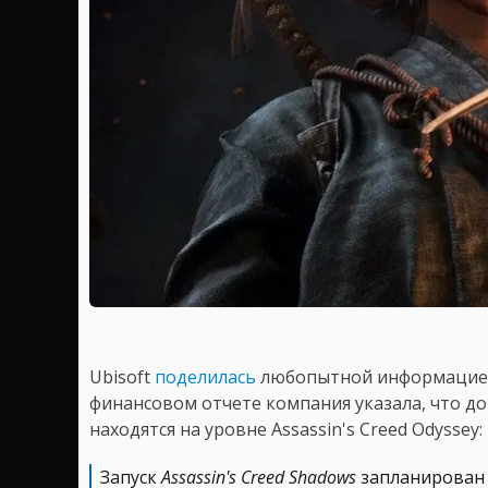
Ubisoft
поделилась
любопытной информацией
финансовом отчете компания указала, что д
находятся на уровне Assassin's Creed Odyssey:
Запуск
Assassin's Creed Shadows
запланирован 