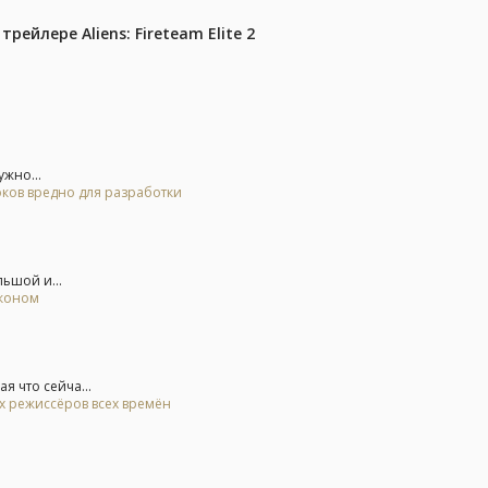
ейлере Aliens: Fireteam Elite 2
жно...
оков вредно для разработки
льшой и...
аконом
я что сейча...
ых режиссёров всех времён