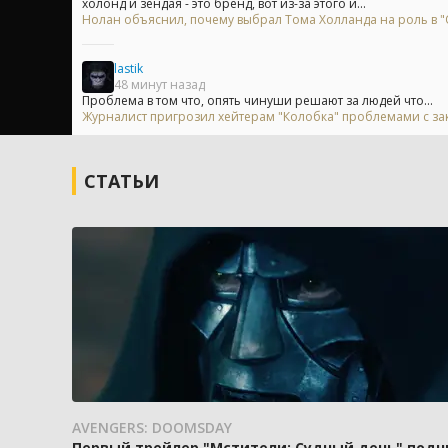
холонд и зендая - это бренд, вот из-за этого и...
Нолан объяснил, почему выбрал Тома Холланда на роль в "
lastik
48 минут назад
Проблема в том что, опять чинуши решают за людей что...
Журналист пригрозил хейтерам "Колобка" проблемами с з
СТАТЬИ
AVENGERS: DOOMSDAY
Первый трейлер "Мстители: Судный день" подн