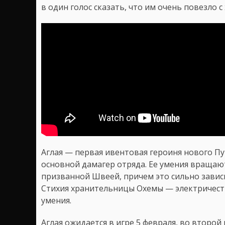
в один голос сказать, что им очень повезло с
Аглая — первая ивентовая героиня нового П
основной дамагер отряда. Ее умения вращают
призванной Швеей, причем это сильно зависи
Стихия хранительницы Охемы — электричест
умения.
Аглая ожидается в игре 5 февраля, во второй 