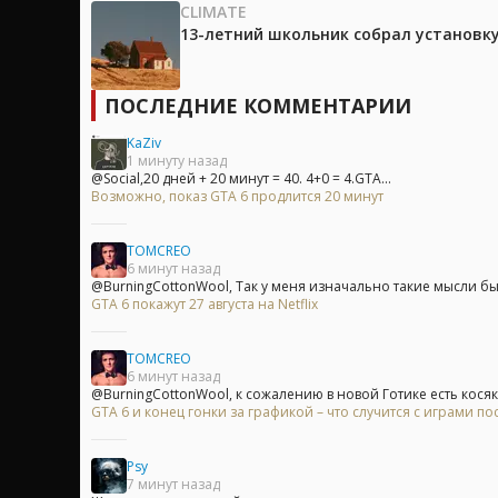
CLIMATE
13-летний школьник собрал установк
ПОСЛЕДНИЕ КОММЕНТАРИИ
KaZiv
1 минуту назад
@Social,20 дней + 20 минут = 40. 4+0 = 4.GTA...
Возможно, показ GTA 6 продлится 20 минут
TOMCREO
6 минут назад
@BurningCottonWool, Так у меня изначально такие мысли были
GTA 6 покажут 27 августа на Netflix
TOMCREO
6 минут назад
@BurningCottonWool, к сожалению в новой Готике есть косяк,
GTA 6 и конец гонки за графикой – что случится с играми п
Psy
7 минут назад