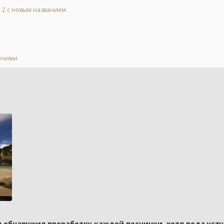
l 2 с новым названием
бочими
и обнаружил проработку каждой песчинки, хотя вода усту