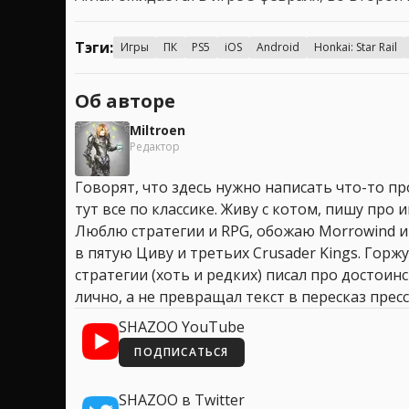
Тэги:
Игры
ПК
PS5
iOS
Android
Honkai: Star Rail
Об авторе
Miltroen
Редактор
Говорят, что здесь нужно написать что-то про
тут все по классике. Живу с котом, пишу про иг
Люблю стратегии и RPG, обожаю Morrowind и
в пятую Циву и третьих Crusader Kings. Горжу
стратегии (хоть и редких) писал про достоин
лично, а не превращал текст в пересказ пресс
SHAZOO YouTube
ПОДПИСАТЬСЯ
SHAZOO в Twitter