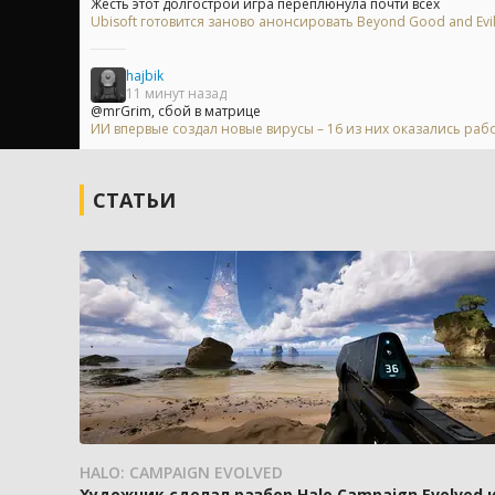
Жесть этот долгострой игра переплюнула почти всех
Ubisoft готовится заново анонсировать Beyond Good and Evi
hajbik
11 минут назад
@mrGrim, сбой в матрице
ИИ впервые создал новые вирусы – 16 из них оказались ра
СТАТЬИ
HALO: CAMPAIGN EVOLVED
Художник сделал разбор Halo Campaign Evolved 