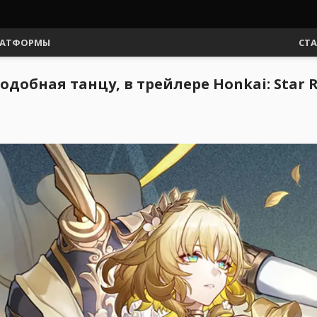
АТФОРМЫ
СТ
добная танцу, в трейлере Honkai: Star R