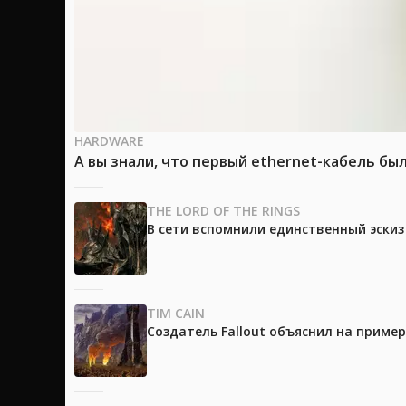
HARDWARE
А вы знали, что первый ethernet-кабель бы
THE LORD OF THE RINGS
В сети вспомнили единственный эски
TIM CAIN
Создатель Fallout объяснил на приме