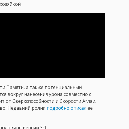
 хозяйкой.
ути Памяти, а также потенциальный
ся вокруг нанесения урона совместно с
т от Сверхспособности и Скорости Аглаи.
во. Недавний ролик
подробно описал
ее
половине версии 3.0.