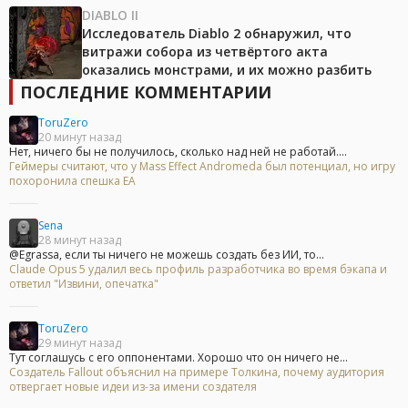
DIABLO II
Исследователь Diablo 2 обнаружил, что
витражи собора из четвёртого акта
оказались монстрами, и их можно разбить
ПОСЛЕДНИЕ КОММЕНТАРИИ
ToruZero
20 минут назад
Нет, ничего бы не получилось, сколько над ней не работай....
Геймеры считают, что у Mass Effect Andromeda был потенциал, но игру
похоронила спешка EA
Sena
28 минут назад
@Egrassa, если ты ничего не можешь создать без ИИ, то...
Claude Opus 5 удалил весь профиль разработчика во время бэкапа и
ответил "Извини, опечатка"
ToruZero
29 минут назад
Тут соглашусь с его оппонентами. Хорошо что он ничего не...
Создатель Fallout объяснил на примере Толкина, почему аудитория
отвергает новые идеи из-за имени создателя