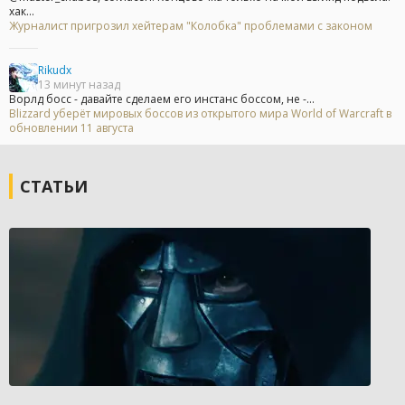
хак...
Журналист пригрозил хейтерам "Колобка" проблемами с законом
Rikudx
13 минут назад
Ворлд босс - давайте сделаем его инстанс боссом, не -...
Blizzard уберёт мировых боссов из открытого мира World of Warcraft в
обновлении 11 августа
СТАТЬИ