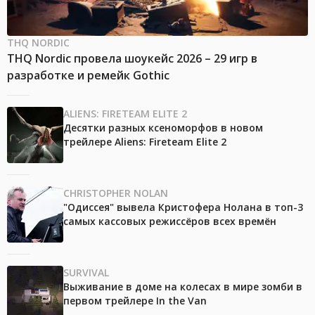
THQ NORDIC
THQ Nordic провела шоукейс 2026 – 29 игр в
разработке и ремейк Gothic
ALIENS: FIRETEAM ELITE 2
Десятки разных ксеноморфов в новом
трейлере Aliens: Fireteam Elite 2
CHRISTOPHER NOLAN
"Одиссея" вывела Кристофера Нолана в топ-3
самых кассовых режиссёров всех времён
SURVIVAL
Выживание в доме на колесах в мире зомби в
первом трейлере In the Van