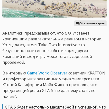
54 комментария
Аналитики предсказывают, что
GTA VI
станет
крупнейшим развлекательным релизом в истории.
Хотя для издателя Take-Two Interactive это
безусловно позитивное событие, для других
компаний выход игры может стать серьезной
проблемой.
В интервью
Game World Observer
советник KRAFTON
и профессор интерактивных медиа Университета
Южной Калифорнии Майк Фишер признался, что
предстоящий релиз GTA 6 "не дает ему спать по
ночам".
GTA 6 будет настолько масштабной и успешной, что