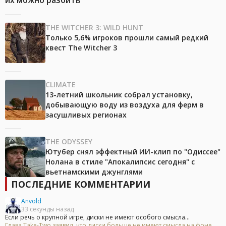
их можно разбить
THE WITCHER 3: WILD HUNT
Только 5,6% игроков прошли самый редкий
квест The Witcher 3
CLIMATE
13-летний школьник собрал установку,
добывающую воду из воздуха для ферм в
засушливых регионах
THE ODYSSEY
Ютубер снял эффектный ИИ-клип по "Одиссее"
Нолана в стиле "Апокалипсис сегодня" с
вьетнамскими джунглями
ПОСЛЕДНИЕ КОММЕНТАРИИ
Anvold
33 секунды назад
Если речь о крупной игре, диски не имеют особого смысла...
Глава Take-Two заявил, что диски больше не имеют смысла на фоне