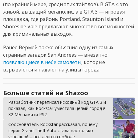
(по крайней мере, среди этих тайтлов). В GTA 4 это
живой, дышащий мегаполис, а в GTA 3 — игровая
площадка, где районы Portland, Staunton Island и
Shoreside Vale предлагают множество возможностей
для криминальных выходок.
Ранее Вермей также объяснил одну из самых
странных загадок San Andreas — внезапно
появляющиеся в небе самолеты
, которые
взрываются и падают на улицы города.
Больше статей на Shazoo
Разработчик переписал исходный код GTA 3 и
показал, как Rockstar уместила целый город в
32 МБ памяти PS2
Сооснователь Rockstar рассказал, почему
серия Grand Theft Auto стала настолько
успешной – все дело в свободе