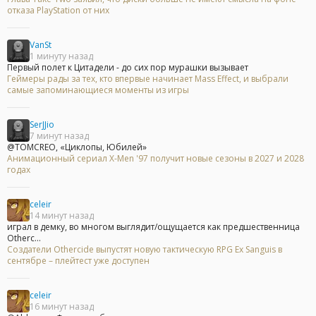
отказа PlayStation от них
VanSt
1 минуту назад
Первый полет к Цитадели - до сих пор мурашки вызывает
Геймеры рады за тех, кто впервые начинает Mass Effect, и выбрали
самые запоминающиеся моменты из игры
SerJJio
7 минут назад
@TOMCREO, «Циклопы, Юбилей»
Анимационный сериал X-Men '97 получит новые сезоны в 2027 и 2028
годах
celeir
14 минут назад
играл в демку, во многом выглядит/ощущается как предшественница
Otherc...
Создатели Othercide выпустят новую тактическую RPG Ex Sanguis в
сентябре – плейтест уже доступен
celeir
16 минут назад