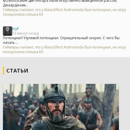
@ZeEnd,Какие две?Ангара были искуственно выведенной рассой,
Джаарданам...
Геймеры считают, что у Mass Effect Andromeda был потенциал, но игру
похоронила спешка EA
JoyF
13 минут назад
Потенциал? Нулевой потенциал. Отрицательный скорее. С чего бы
начать....
Геймеры считают, что у Mass Effect Andromeda был потенциал, но игру
похоронила спешка EA
СТАТЬИ