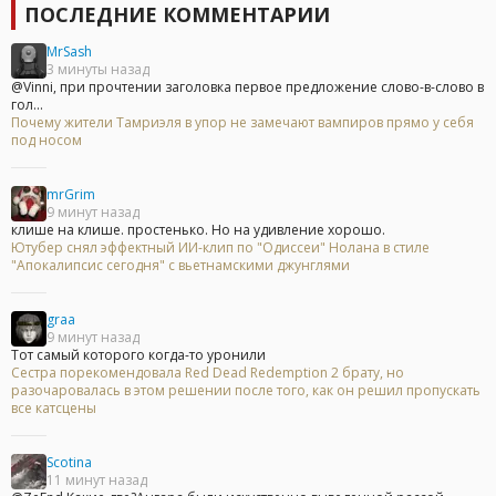
ПОСЛЕДНИЕ КОММЕНТАРИИ
MrSash
3 минуты назад
@Vinni, при прочтении заголовка первое предложение слово-в-слово в
гол...
Почему жители Тамриэля в упор не замечают вампиров прямо у себя
под носом
mrGrim
9 минут назад
клише на клише. простенько. Но на удивление хорошо.
Ютубер снял эффектный ИИ-клип по "Одиссеи" Нолана в стиле
"Апокалипсис сегодня" с вьетнамскими джунглями
graa
9 минут назад
Тот самый которого когда-то уронили
Сестра порекомендовала Red Dead Redemption 2 брату, но
разочаровалась в этом решении после того, как он решил пропускать
все катсцены
Scotina
11 минут назад