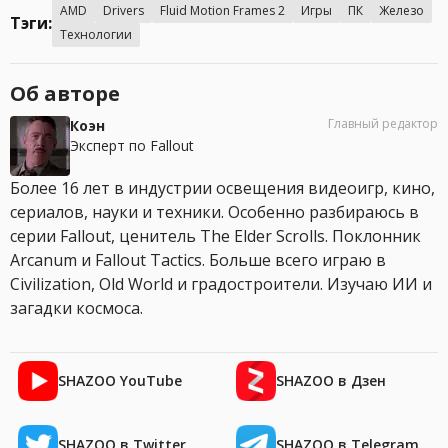
AMD
Drivers
Fluid Motion Frames 2
Игры
ПК
Железо
Тэги:
Технологии
Об авторе
Главный редактор
Коэн
Эксперт по Fallout
Более 16 лет в индустрии освещения видеоигр, кино,
сериалов, науки и техники. Особенно разбираюсь в
серии Fallout, ценитель The Elder Scrolls. Поклонник
Arcanum и Fallout Tactics. Больше всего играю в
Civilization, Old World и градостроители. Изучаю ИИ и
загадки космоса.
SHAZOO YouTube
SHAZOO в Дзен
SHAZOO в Twitter
SHAZOO в Telegram