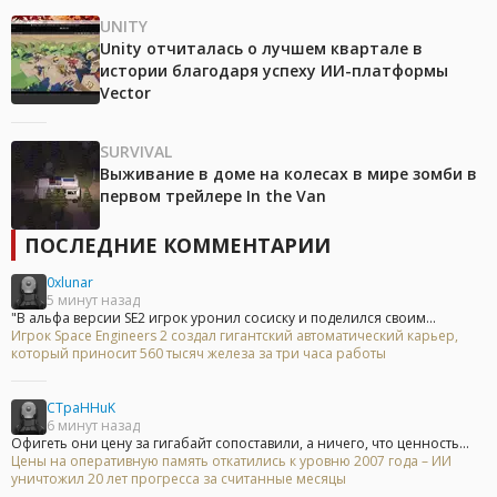
UNITY
Unity отчиталась о лучшем квартале в
истории благодаря успеху ИИ-платформы
Vector
SURVIVAL
Выживание в доме на колесах в мире зомби в
первом трейлере In the Van
ПОСЛЕДНИЕ КОММЕНТАРИИ
0xlunar
5 минут назад
"В альфа версии SE2 игрок уронил сосиску и поделился своим...
Игрок Space Engineers 2 создал гигантский автоматический карьер,
который приносит 560 тысяч железа за три часа работы
CTpaHHuK
6 минут назад
Офигеть они цену за гигабайт сопоставили, а ничего, что ценность...
Цены на оперативную память откатились к уровню 2007 года – ИИ
уничтожил 20 лет прогресса за считанные месяцы