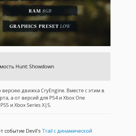
имость Hunt: Showdown
версию движка CryEngine. Вместе с этим в
та, а от версий для PS4 и Xbox One
S5 и Xbox Series X|S.
т событие Devil's
Trail с динамической