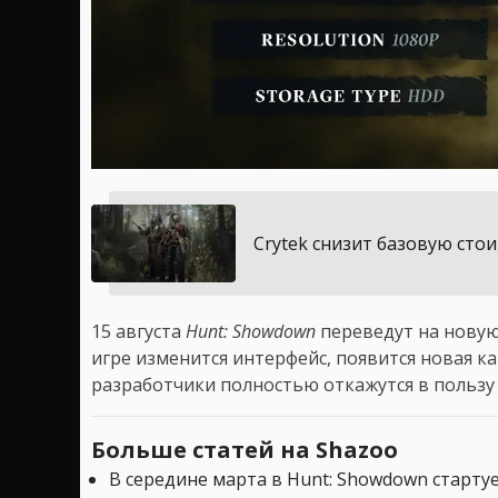
Crytek снизит базовую сто
15 августа
Hunt: Showdown
переведут на новую 
игре изменится интерфейс, появится новая кар
разработчики полностью откажутся в пользу P
Больше статей на Shazoo
В середине марта в Hunt: Showdown стартуе