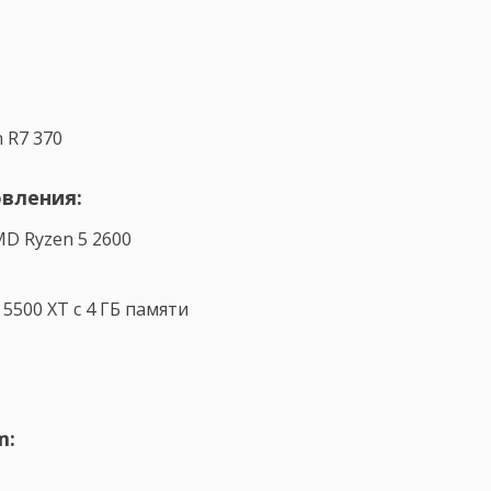
 R7 370
вления:
MD Ryzen 5 2600
5500 XT с 4 ГБ памяти
m: