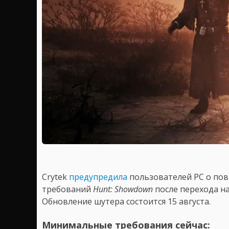
Crytek
предупредила
пользователей PC о по
требований
Hunt: Showdown
после перехода на
Обновление шутера состоится 15 августа.
Минимальные требования сейчас: