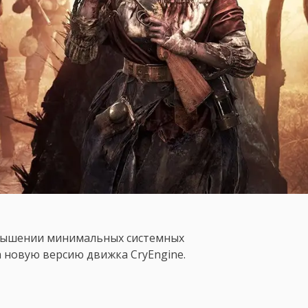
вышении минимальных системных
 новую версию движка CryEngine.