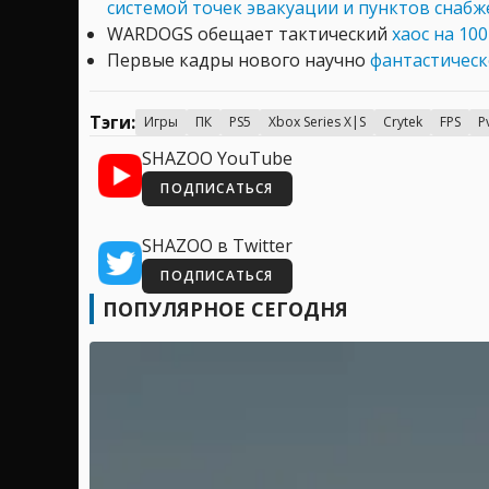
системой точек эвакуации и пунктов снабж
WARDOGS обещает тактический
хаос на 10
Первые кадры нового научно
фантастическ
Тэги:
Игры
ПК
PS5
Xbox Series X|S
Crytek
FPS
P
SHAZOO YouTube
ПОДПИСАТЬСЯ
SHAZOO в Twitter
ПОДПИСАТЬСЯ
ПОПУЛЯРНОЕ СЕГОДНЯ