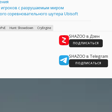
ения
0 игроков с разрушаемым миром
ого соревновательного шутера Ubisoft
vPvE
Hunt: Showdown
CryEngine
SHAZOO в Дзен
ПОДПИСАТЬСЯ
SHAZOO в Telegram
ПОДПИСАТЬСЯ