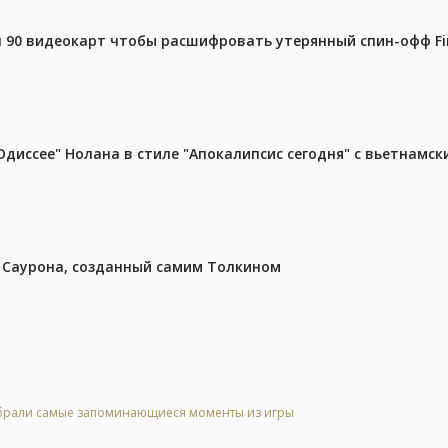
 90 видеокарт чтобы расшифровать утерянный спин-офф Fin
диссее" Нолана в стиле "Апокалипсис сегодня" с вьетнамс
з Саурона, созданный самим Толкином
 выбрали самые запоминающиеся моменты из игры