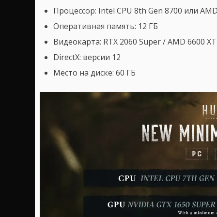
Процессор: Intel CPU 8th Gen 8700 или AMD
Оперативная память: 12 ГБ
Видеокарта: RTX 2060 Super / AMD 6600 XT (
DirectX: версии 12
Место на диске: 60 ГБ