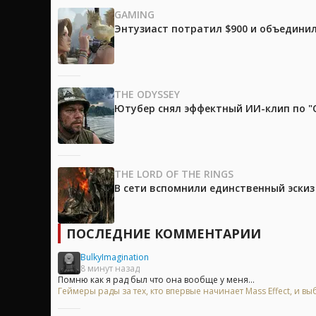
GAMING
Энтузиаст потратил $900 и объединил
THE ODYSSEY
Ютубер снял эффектный ИИ-клип по "О
THE LORD OF THE RINGS
В сети вспомнили единственный эски
ПОСЛЕДНИЕ КОММЕНТАРИИ
BulkyImagination
8 минут назад
Помню как я рад был что она вообще у меня...
Геймеры рады за тех, кто впервые начинает Mass Effect, и