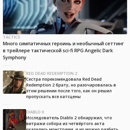
TACTICS
Много симпатичных героинь и необычный сеттинг
в трейлере тактической sci-fi RPG Angelic Dark
Symphony
RED DEAD REDEMPTION 2
Сестра порекомендовала Red Dead
Redemption 2 брату, но разочаровалась в
этом решении после того, как он решил
пропускать все катсцены
DIABLO II
Исследователь Diablo 2 обнаружил, что
витражи собора из четвёртого акта
оказались монстрами, и их можно разбить