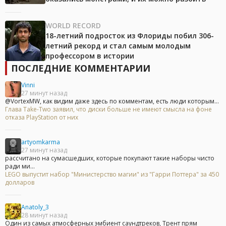
WORLD RECORD
18-летний подросток из Флориды побил 306-
летний рекорд и стал самым молодым
профессором в истории
ПОСЛЕДНИЕ КОММЕНТАРИИ
Vinni
27 минут назад
@VortexMW, как видим даже здесь по комментам, есть люди которым...
Глава Take-Two заявил, что диски больше не имеют смысла на фоне
отказа PlayStation от них
artyomkarma
27 минут назад
рассчитано на сумасшедших, которые покупают такие наборы чисто
ради ми...
LEGO выпустит набор "Министерство магии" из "Гарри Поттера" за 450
долларов
Anatoly_3
28 минут назад
Один из самых атмосферных эмбиент саундтреков, Трент прям