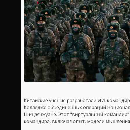
Китайские ученые разработали ИИ-командира
Колледже объединенных операций Национал
Шицзячжуане. Этот "виртуальный командир"
командира, включая опыт, модели мышления,