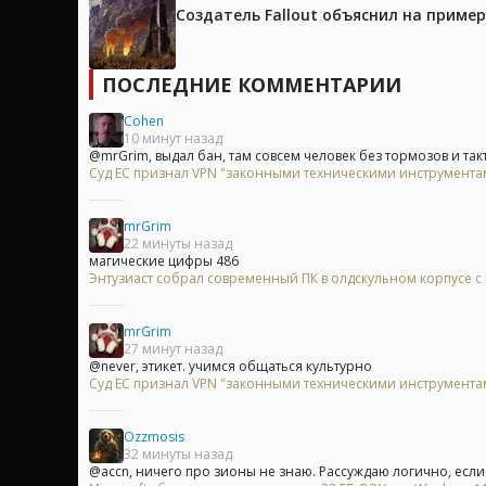
Создатель Fallout объяснил на приме
ПОСЛЕДНИЕ КОММЕНТАРИИ
Cohen
10 минут назад
@mrGrim, выдал бан, там совсем человек без тормозов и так
Суд ЕС признал VPN "законными техническими инструментам
mrGrim
22 минуты назад
магические цифры 486
Энтузиаст собрал современный ПК в олдскульном корпусе с
mrGrim
27 минут назад
@never, этикет. учимся общаться культурно
Суд ЕС признал VPN "законными техническими инструментам
Ozzmosis
32 минуты назад
@accn, ничего про зионы не знаю. Рассуждаю логично, если с