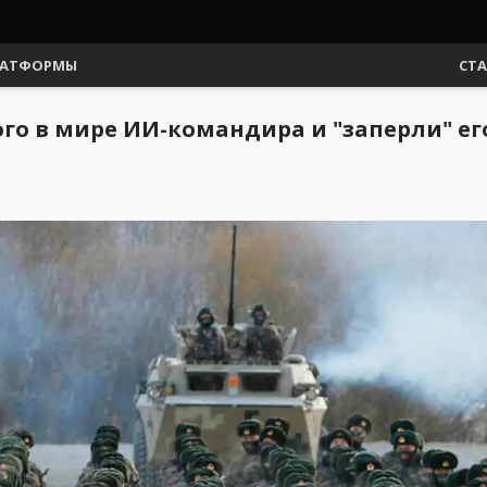
АТФОРМЫ
СТ
го в мире ИИ-командира и "заперли" ег