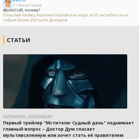
Bahron
11 минут назад
@JohnCraft, почему?
Польский пловец переплыл Балтийское море за 55 часов без сна и
собрал более 250 тысяч долларов
СТАТЬИ
AVENGERS: DOOMSDAY
Первый трейлер "Мстители: Судный день" поднимает
главный вопрос – Доктор Дум спасает
мультивселенную или хочет стать её правителем