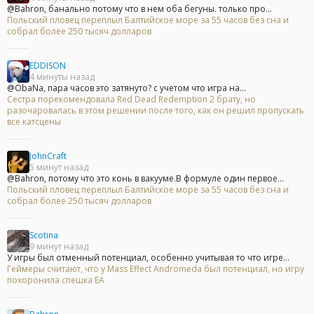
@Bahron, банально потому что в нем оба бегуны. только про...
Польский пловец переплыл Балтийское море за 55 часов без сна и
собрал более 250 тысяч долларов
EDDISON
4 минуты назад
@ObaNa, пара часов это затянуто? с учетом что игра на...
Сестра порекомендовала Red Dead Redemption 2 брату, но
разочаровалась в этом решении после того, как он решил пропускать
все катсцены
JohnCraft
5 минут назад
@Bahron, потому что это конь в вакууме.В формуле один первое...
Польский пловец переплыл Балтийское море за 55 часов без сна и
собрал более 250 тысяч долларов
Scotina
9 минут назад
У игры был отменный потенциал, особенно учитывая то что игре...
Геймеры считают, что у Mass Effect Andromeda был потенциал, но игру
похоронила спешка EA