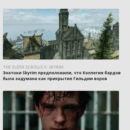
THE ELDER SCROLLS V: SKYRIM
Знатоки Skyrim предположили, что Коллегия бардов
была задумана как прикрытие Гильдии воров