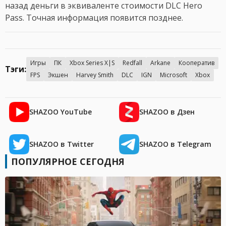
назад деньги в эквиваленте стоимости DLC Hero
Pass. Точная информация появится позднее.
Игры
ПК
Xbox Series X|S
Redfall
Arkane
Кооператив
Тэги:
FPS
Экшен
Harvey Smith
DLC
IGN
Microsoft
Xbox
SHAZOO YouTube
SHAZOO в Дзен
SHAZOO в Twitter
SHAZOO в Telegram
ПОПУЛЯРНОЕ СЕГОДНЯ