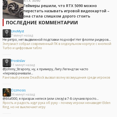
RTX 5090
Геймеры решили, что RTX 5090 можно
перестать называть игровой видеокартой –
она стала слишком дорого стоить
ПОСЛЕДНИЕ КОММЕНТАРИИ
UnoMyst
7 минут назад
Не ретро, нет выдвижной подставки под кофе! Нет флоппи ридеров...
Энтузиаст собрал современный ПК в олдскульном корпусе с кнопкой
Turbo и цифровым табло
Frostislav
11 минут назад
@Johnny_Strapony, ну, к примеру, Лигу Легенд так часто
«переворачивали...
Ранговый режим Deadlock вызвал волну возмущения среди игроков
Ozzmosis
36 минут назад
@Bilal000, я призрак непеся (или слезу) в 7-8 случаев просто...
Ярость и радость идут рука об руку – почему игроки ненавидят Elden
Ring, но не выключают игру