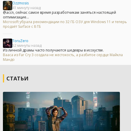
Ozzmosis
41 минуту назад
@accn, сейчас самое время разработчикам заняться настоящей
оптимизацие...
Microsoft убрала рекомендации по 32 ГБ ОЗУ для Windows 11 и теперь
продаёт Surface с 8 ГБ
ToruZero
52 минуты назад
Из личной драмы часто получаются шедевры в исскустве.
Вааса из Far Cry 3 создала не жестокость, а разбитое сердце Майкла
Мандо
СТАТЬИ