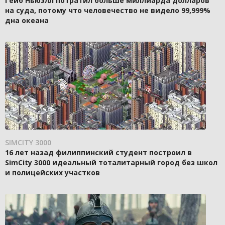
Гейб Ньюэлл потратил больше миллиарда долларов
на суда, потому что человечество не видело 99,999%
дна океана
SIMCITY 3000
16 лет назад филиппинский студент построил в
SimCity 3000 идеальный тоталитарный город без школ
и полицейских участков