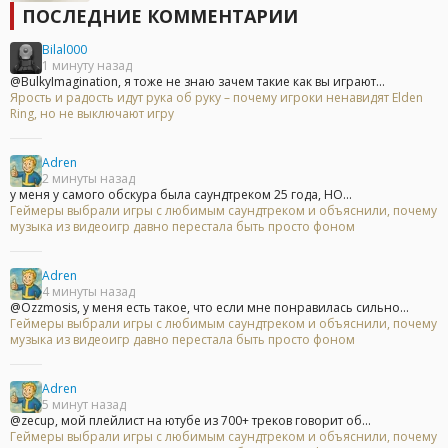
ПОСЛЕДНИЕ КОММЕНТАРИИ
Bilal000
1 минуту назад
@BulkyImagination, я тоже не знаю зачем такие как вы играют...
Ярость и радость идут рука об руку – почему игроки ненавидят Elden
Ring, но не выключают игру
Adren
2 минуты назад
у меня у самого обскура была саундтреком 25 года, НО...
Геймеры выбрали игры с любимым саундтреком и объяснили, почему
музыка из видеоигр давно перестала быть просто фоном
Adren
4 минуты назад
@Ozzmosis, у меня есть такое, что если мне понравилась сильно...
Геймеры выбрали игры с любимым саундтреком и объяснили, почему
музыка из видеоигр давно перестала быть просто фоном
Adren
5 минут назад
@zecup, мой плейлист на ютубе из 700+ треков говорит об...
Геймеры выбрали игры с любимым саундтреком и объяснили, почему