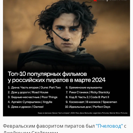
Февральским фаворитом пиратов был
"Пчеловод"
с