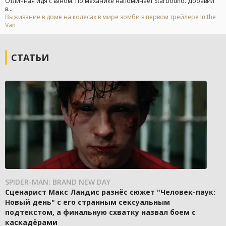
Отличная идя с вэном. По механике напоминает Starbound. Добавил
в...
Выживание в доме на колесах в мире зомби в первом трейлере In the
Van
СТАТЬИ
SPIDER-MAN: BRAND NEW DAY
Сценарист Макс Ландис разнёс сюжет "Человек-паук:
Новый день" с его странным сексуальным
подтекстом, а финальную схватку назвал боем с
каскадёрами