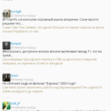
Kordgik
32 минуты назад
@T1taH1k, на консолях огромный рынок вторички. Сони просто
решили что....
Глава Take-Two заявил, что диски больше не имеют смысла на фоне
отказа PlayStation от них
Rumpel
43 минуты назад
@Kindzazaru, доступное железо вполне вытягивает винду 11, тот же
тупей...
Linux впервые преодолел отметку в 10% на десктопах Северной
Америки, но причина остаётся загадкой
Exsus
49 минут назад
На обложке кадр из фильма "Бараны" 2020 года?
Сэм Нилл успел закончить работу над экранизацией The Legend of
Zelda незадолго до смерти
Volk_JP
54 минуты назад