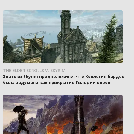
THE ELDER SCROLLS V: SKYRIM
Знатоки Skyrim предположили, что Коллегия бардов
была задумана как прикрытие Гильдии воров