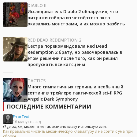
DIABLO II
Исследователь Diablo 2 обнаружил, что
витражи собора из четвёртого акта
оказались монстрами, и их можно разбить
RED DEAD REDEMPTION 2
Сестра порекомендовала Red Dead
Redemption 2 брату, но разочаровалась в
этом решении после того, как он решил
пропускать все катсцены
TACTICS
Много симпатичных героинь и необычный
сеттинг в трейлере тактической sci-fi RPG
Angelic Dark Symphony
ПОСЛЕДНИЕ КОММЕНТАРИИ
ErrorText
16 минут назад
@gelox, хм, может я не так активно клаву использую или...
Как правильно чистить механическую клавиатуру и не сойти с ума при
сборке