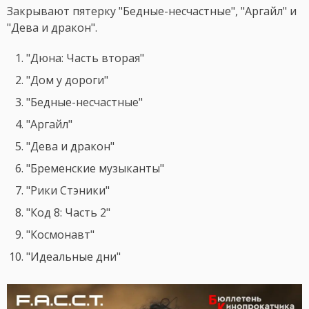
Закрывают пятерку "Бедные-несчастные", "Аргайл" и
"Дева и дракон".
"Дюна: Часть вторая"
"Дом у дороги"
"Бедные-несчастные"
"Аргайл"
"Дева и дракон"
"Бременские музыканты"
"Рики Стэники"
"Код 8: Часть 2"
"Космонавт"
"Идеальные дни"