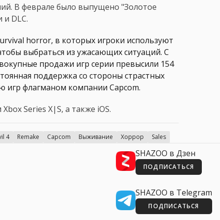
опий. В феврале было выпущено "Золотое
 и DLC.
urvival horror, в которых игроки используют
чтобы выбраться из ужасающих ситуаций. С
овокупные продажи игр серии превысили 154
остоянная поддержка со стороны страстных
ию игр флагманом компании Capcom.
 Xbox Series X|S, а также iOS.
il 4
Remake
Capcom
Выживание
Хоррор
Sales
SHAZOO в Дзен
ПОДПИСАТЬСЯ
SHAZOO в Telegram
ПОДПИСАТЬСЯ