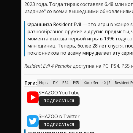
2023 года. Тогда тираж составлял 6.48 млн к
издание" со всеми вышедшими обновлениями
Франшиза Resident Evil — это игры в жанре s
разнообразное оружие и другие предметы, 
момента выхода первой игры в 1996 году с
млн единиц. Теперь, более 28 лет спустя, п
поклонников по всему миру делает эту сер
Resident Evil 4 Remake
доступна на PC, PS4, PS5 и
Тэги:
Игры
ПК
PS4
PS5
Xbox Series X|S
Resident Ev
SHAZOO YouTube
ПОДПИСАТЬСЯ
SHAZOO в Twitter
ПОДПИСАТЬСЯ