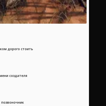
шком дорого стоить
имени создателя
а позвоночник