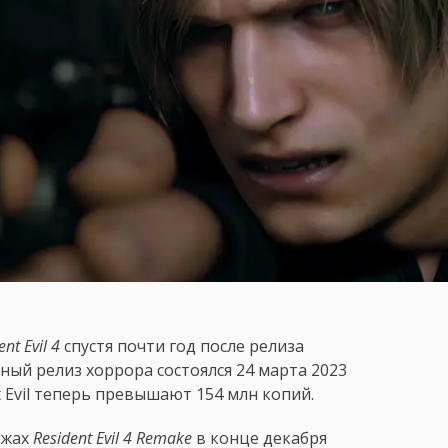
ent Evil 4
спустя почти год после релиза
ный релиз хоррора состоялся 24 марта 2023
 Evil теперь превышают 154 млн копий.
ажах
Resident Evil 4 Remake
в конце декабря