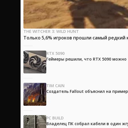
THE WITCHER 3: WILD HUNT
Только 5,6% игроков прошли самый редкий к
RTX 5090
Геймеры решили, что RTX 5090 можно 
TIM CAIN
Создатель Fallout объяснил на приме
PC BUILD
Владелец ПК собрал кабели в один жг