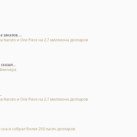
заказов.....
а Naruto и One Piece на 2,7 миллиона долларов
сказал...
т Финчера
.
а Naruto и One Piece на 2,7 миллиона долларов
 сна и собрал более 250 тысяч долларов