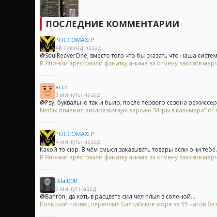
ПОСЛЕДНИЕ КОММЕНТАРИИ
POCCOMAXEP
48 секунд назад
@SoulReaverOne, вместо того что бы сказать что наша система 
В Японии арестовали фанатку аниме за отмену заказов мерч
accn
3 минуты назад
@Psy, буквально так и было, после первого сезона режиссер 
Netflix отменил англоязычную версию "Игры в кальмара" о
POCCOMAXEP
4 минуты назад
Какой-то сюр. В чём смысл заказывать товары если они тебе..
В Японии арестовали фанатку аниме за отмену заказов мерч
Bilal000
5 минут назад
@Bahron, да хоть в расцвете сил чел плыл в соленой...
Польский пловец переплыл Балтийское море за 55 часов без