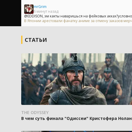
mrGrim
6 минут назад
@EDDISON, эм какты наваришься на фейковых акках?условно 
В Японии арестовали фанатку аниме за отмену заказов мерч
СТАТЬИ
THE ODYSSEY
В чем суть финала "Одиссеи" Кристофера Нолан