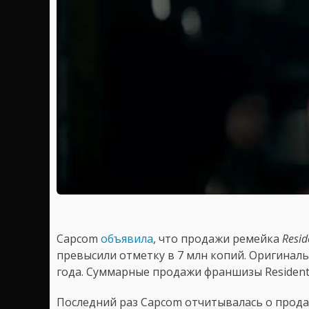
Capcom
объявила
, что продажи ремейка
Resid
превысили отметку в 7 млн копий. Оригиналь
года. Суммарные продажи франшизы Resident
Последний раз Capcom отчитывалась о прод