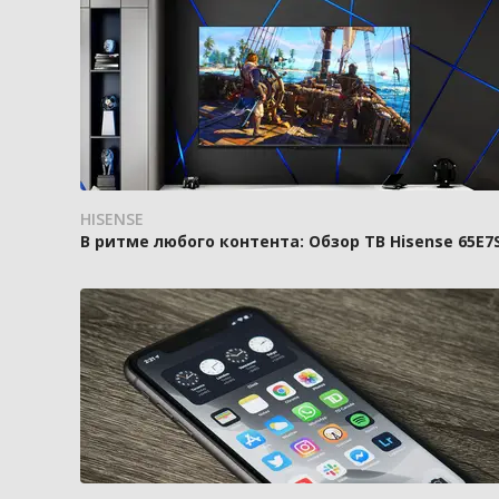
HISENSE
В ритме любого контента: Обзор ТВ Hisense 65E7