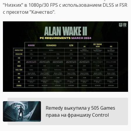
"Низких" в 1080p/30 FPS с использованием DLSS и FSR
с пресетом "Качество".
Remedy выкупила у 505 Games
права на франшизу Control