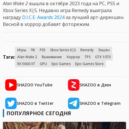
Alan Wake 2
вышла в октябре 2023 года на PC, PS5 и
Xbox Series X|S. Недавно игра Remedy выиграла
награду
D.I.C.E. Awards 2024
за лучший арт-дирекшен.
Весной в хоррор добавят фоторежим.
Игры
ПК
PS5
Xbox Series X|S
Remedy
Экшен
Тэги:
Alan Wake 2
Выживание
Хоррор
TPS
GTX 1070
RX 5600 XT
GPU
Epic Games
Epic Games Store
SHAZOO YouTube
SHAZOO в Дзен
SHAZOO в Twitter
SHAZOO в Telegram
ПОПУЛЯРНОЕ СЕГОДНЯ