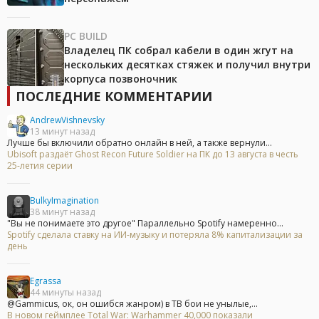
PC BUILD
Владелец ПК собрал кабели в один жгут на
нескольких десятках стяжек и получил внутри
корпуса позвоночник
ПОСЛЕДНИЕ КОММЕНТАРИИ
AndrewVishnevsky
13 минут назад
Лучше бы включили обратно онлайн в ней, а также вернули...
Ubisoft раздаёт Ghost Recon Future Soldier на ПК до 13 августа в честь
25-летия серии
BulkyImagination
38 минут назад
"Вы не понимаете это другое" Параллельно Spotify намеренно...
Spotify сделала ставку на ИИ-музыку и потеряла 8% капитализации за
день
Egrassa
44 минуты назад
@Gammicus, ок, он ошибся жанром) в ТВ бои не унылые,...
В новом геймплее Total War: Warhammer 40,000 показали