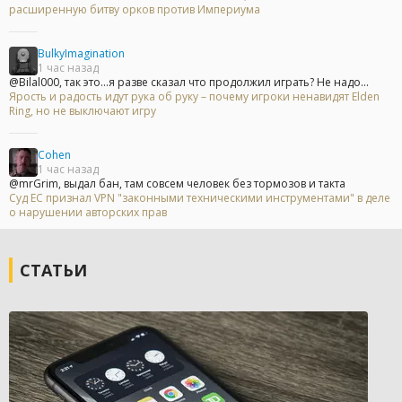
расширенную битву орков против Империума
BulkyImagination
1 час назад
@Bilal000, так это...я разве сказал что продолжил играть? Не надо...
Ярость и радость идут рука об руку – почему игроки ненавидят Elden
Ring, но не выключают игру
Cohen
1 час назад
@mrGrim, выдал бан, там совсем человек без тормозов и такта
Суд ЕС признал VPN "законными техническими инструментами" в деле
о нарушении авторских прав
СТАТЬИ